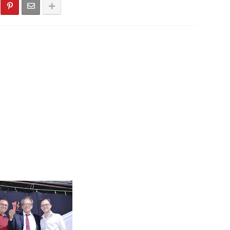
Virada 2025: veja os números sorteados para o prêmio de mais 
dó - PB, Primeiro torneio de Pênaltis é realizado com sucesso ne
 Léia Monteiro teve suas contas referentes ao exercício de 202
do Seridó - PB - Palmeiras de Seridó é o grande campeão da Sér
stão realiza a entrega de kits de EPIs para os servidores da Sec
cionado para integrar projeto Nacional da Olympikus e Institut