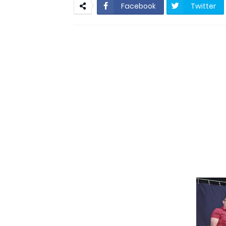
Resultado Mega da 
Facebook
Twitter
São Vicente do Seri
São Vicente do Seridó - A vereadora
São Vicente 
São Vicente do Seridó-PB - Ge
Jovem atleta de Soledade é sele