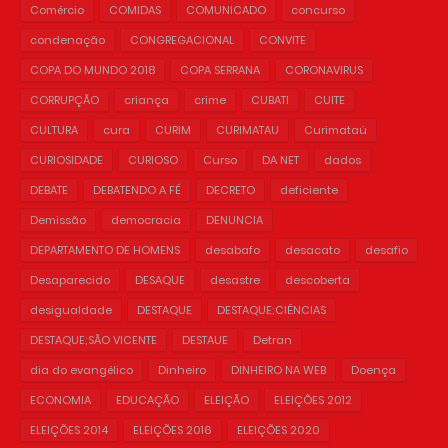
Comércio
COMIDAS
COMUNICADO
concurso
condenação
CONGREGACIONAL
CONVITE
COPA DO MUNDO 2018
COPA SERRANA
CORONAVIRUS
CORRUPÇÃO
criança
crime
CUBATI
CUITE
CULTURA
cura
CURIM
CURIMATAU
Curimataú
CURIOSIDADE
CURIOSO
Curso
DA NET
dados
DEBATE
DEBATENDO A FÉ
DECRETO
deficiente
Demissão
democracia
DENUNCIA
DEPARTAMENTO DE HOMENS
desabafo
desacato
desafio
Desaparecido
DESAQUE
desastre
descoberta
desigualdade
DESTAQUE
DESTAQUE;CIÊNCIAS
DESTAQUE;SÃO VICENTE
DESTAUE
Detran
dia do evangélico
Dinheiro
DINHEIRO NA WEB
Doença
ECONOMIA
EDUCAÇÃO
ELEIÇÃO
ELEIÇÕES 2012
ELEIÇÕES 2014
ELEIÇÕES 2016
ELEIÇÕES 2020