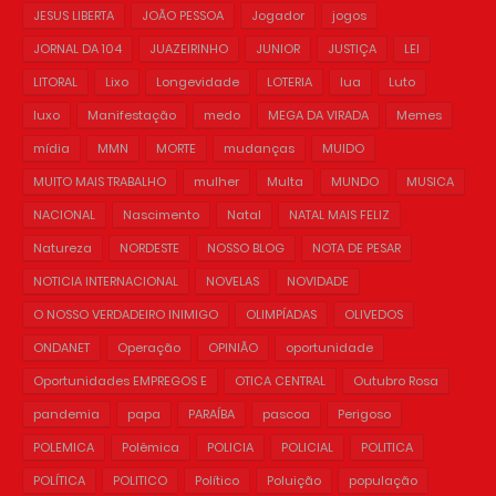
JESUS LIBERTA
JOÃO PESSOA
Jogador
jogos
JORNAL DA 104
JUAZEIRINHO
JUNIOR
JUSTIÇA
LEI
LITORAL
Lixo
Longevidade
LOTERIA
lua
Luto
luxo
Manifestação
medo
MEGA DA VIRADA
Memes
mídia
MMN
MORTE
mudanças
MUIDO
MUITO MAIS TRABALHO
mulher
Multa
MUNDO
MUSICA
NACIONAL
Nascimento
Natal
NATAL MAIS FELIZ
Natureza
NORDESTE
NOSSO BLOG
NOTA DE PESAR
NOTICIA INTERNACIONAL
NOVELAS
NOVIDADE
O NOSSO VERDADEIRO INIMIGO
OLIMPÍADAS
OLIVEDOS
ONDANET
Operação
OPINIÃO
oportunidade
Oportunidades EMPREGOS E
OTICA CENTRAL
Outubro Rosa
pandemia
papa
PARAÍBA
pascoa
Perigoso
POLEMICA
Polêmica
POLICIA
POLICIAL
POLITICA
POLÍTICA
POLITICO
Político
Poluição
população