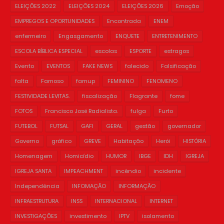
ELEIÇÕES 2022
ELEIÇÕES 2024
ELEIÇÕES 2026
Emoção
EMPREGOS E OPORTUNIDADES
Encontrada
ENEM
enfermeiro
Engasgamento
ENQUETE
ENTRETENIMENTO
ESCOLA BÍBLICA ESPECIAL
escolas
ESPORTE
estragos
Evento
EVENTOS
FAKE NEWS
falecido
Falsificação
falta
Famoso
famup
FEMININO
FENOMENO
FESTIVIDADE LEVITAS.
fiscalização
Flagrante
fome
FOTOS
Francisco José Radialista.
fulga
Furto
FUTEBOL
FUTSAL
GAFI
GERAL
gestão
governador
Governo
gráfico
GREVE
Habitação
Herói
HISTÓRIA
Homenagem
Homicídio
HUMOR
IBGE
IDH
IGREJA
IGREJA SANTA
IMPEACHMENT
incêndio
incidente
Independência
INFOMAÇÃO
INFORMAÇÃO
INFRAESTRUTURA
INSS
INTERNACIONAL
INTERNET
INVESTIGAÇÕES
investimento
IPTV
isolamento