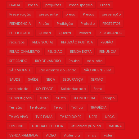
PRAGA
Prazo
prejuízos
Preocupação
Presa
Preservação
presidente
preso
Presos
prevenção
PREVIDENCIA
Prisão
Proibição
Protesto
PROTESTOS
PUBLICIDADE
Queda
Querra
Record
RECORDANDO
recursos
REDE SOCIAL
REFLEXÃO POLÍTICA
REGIÃO
RELACIONAMENTO
RELIGIÃO
RENDA EXTRA
RENUNCIA
RETIRANDO
RIO DE JANEIRO
Roubo
são joão
SÃO VICENTE
São vicente do Seridó
SÃO VICENTE FM
SAUDE
SAÚDE
SECA
SEGURANÇA
SERTÃO
sociedade
SOLEDADE
Solidariedade
Sorte
Superstições
surto
Susto
TECNOLOGIA
Tempo
Tensão
Tentativa
Terror
Tráfico
TRAGÉDIA
TV AO VIVO
TV E FAMA
TV SERIDO PB
UEPB
UFCG
URGENTE
UTILIDADE PUBLICA
Utilidade pública
VACINA
VENDA PREMIADA
VIDEO
Violência
vírus
vôlei