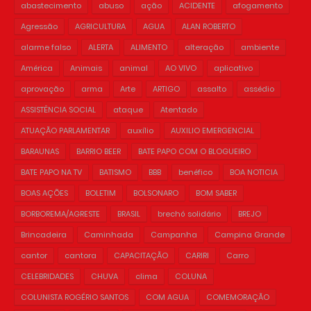
abastecimento
abuso
ação
ACIDENTE
afogamento
Agressão
AGRICULTURA
AGUA
ALAN ROBERTO
alarme falso
ALERTA
ALIMENTO
alteração
ambiente
América
Animais
animal
AO VIVO
aplicativo
aprovação
arma
Arte
ARTIGO
assalto
assédio
ASSISTÊNCIA SOCIAL
ataque
Atentado
ATUAÇÃO PARLAMENTAR
auxílio
AUXILIO EMERGENCIAL
BARAUNAS
BARRIO BEER
BATE PAPO COM O BLOGUEIRO
BATE PAPO NA TV
BATISMO
BBB
benéfico
BOA NOTICIA
BOAS AÇÕES
BOLETIM
BOLSONARO
BOM SABER
BORBOREMA/AGRESTE
BRASIL
brechó solidário
BREJO
Brincadeira
Caminhada
Campanha
Campina Grande
cantor
cantora
CAPACITAÇÃO
CARIRI
Carro
CELEBRIDADES
CHUVA
clima
COLUNA
COLUNISTA ROGÉRIO SANTOS
COM AGUA
COMEMORAÇÃO