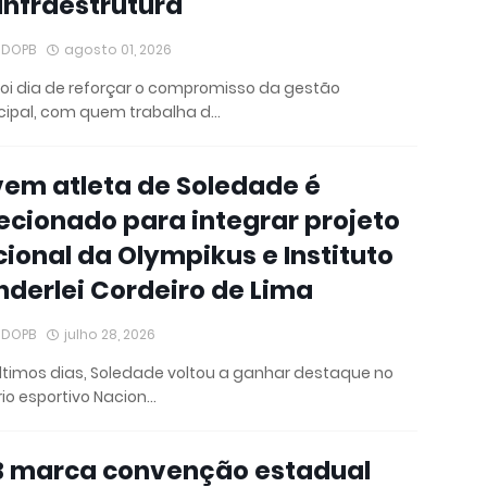
Infraestrutura
IDOPB
agosto 01, 2026
foi dia de reforçar o compromisso da gestão
cipal, com quem trabalha d…
em atleta de Soledade é
ecionado para integrar projeto
ional da Olympikus e Instituto
derlei Cordeiro de Lima
IDOPB
julho 28, 2026
ltimos dias, Soledade voltou a ganhar destaque no
io esportivo Nacion…
B marca convenção estadual