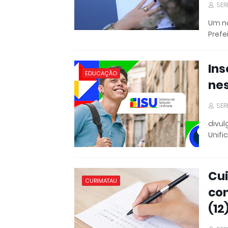
SER
Um no
Prefe
Ins
EDUCAÇÃO
nes
SER
divul
Unifi
Cui
CURIMATAU
con
(12