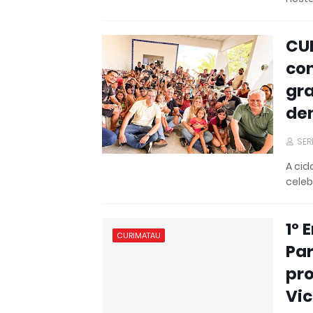
CUB
co
gra
de
SER
A cid
celeb
1º 
CURIMATAU
Pa
pr
Vic