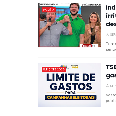
Ind
PARAÍBA
irr
des
SER
Tem s
senad
TSE
ELEIÇÕES 2026
gas
SER
Nesta 
publi