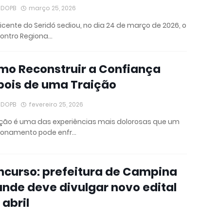
IDOPB
março 25, 2026
icente do Seridó sediou, no dia 24 de março de 2026, o
contro Regiona…
mo Reconstruir a Confiança
pois de uma Traição
IDOPB
fevereiro 25, 2026
ição é uma das experiências mais dolorosas que um
cionamento pode enfr…
curso: prefeitura de Campina
nde deve divulgar novo edital
abril