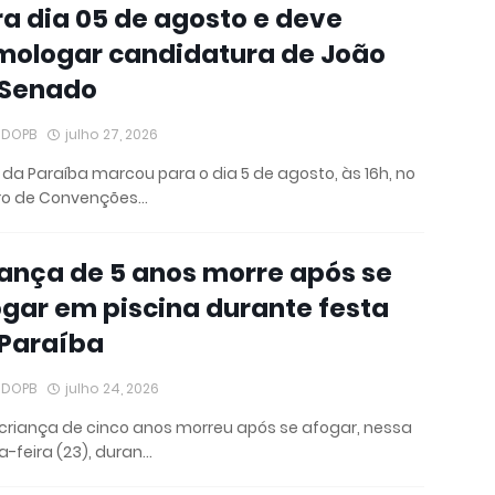
a dia 05 de agosto e deve
mologar candidatura de João
 Senado
IDOPB
julho 27, 2026
 da Paraíba marcou para o dia 5 de agosto, às 16h, no
ro de Convenções…
ança de 5 anos morre após se
gar em piscina durante festa
 Paraíba
IDOPB
julho 24, 2026
riança de cinco anos morreu após se afogar, nessa
a-feira (23), duran…