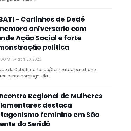
ATI - Carlinhos de Dedé
memora aniversario com
nde Ação Social e forte
monstração politica
IDOPB
abril 30, 2026
ade de Cubati, no Seridó/Curimataú paraibano,
rou neste domingo, dia …
Encontro Regional de Mulheres
rlamentares destaca
otagonismo feminino em São
ente do Seridó