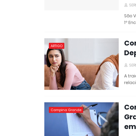
SER
São V
1º En
Co
ARTIGO
De
SER
A tra
rela
Con
Campina Grande
Gra
em 