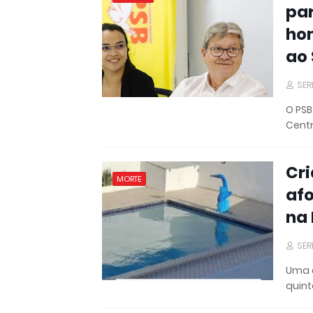
par
ho
ao
SER
O PSB
Cent
Cri
MORTE
afo
na
SER
Uma c
quint