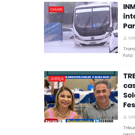
INM
CHUVA
int
Pa
SER
Tran
Foto:
TR
JUSTIÇA
ca
So
Fes
SER
Tribu
nesta