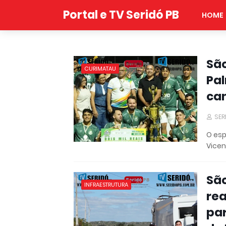
Portal e TV Seridó PB
HOME
São
CURIMATAU
Pal
ca
SER
O es
Vicen
São
INFRAESTRUTURA
rea
par