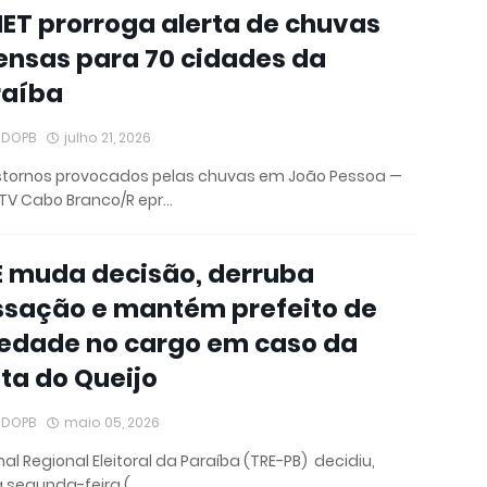
ET prorroga alerta de chuvas
ensas para 70 cidades da
raíba
IDOPB
julho 21, 2026
stornos provocados pelas chuvas em João Pessoa —
 TV Cabo Branco/R epr…
E muda decisão, derruba
ssação e mantém prefeito de
ledade no cargo em caso da
ta do Queijo
IDOPB
maio 05, 2026
nal Regional Eleitoral da Paraíba (TRE-PB) decidiu,
 segunda-feira (…