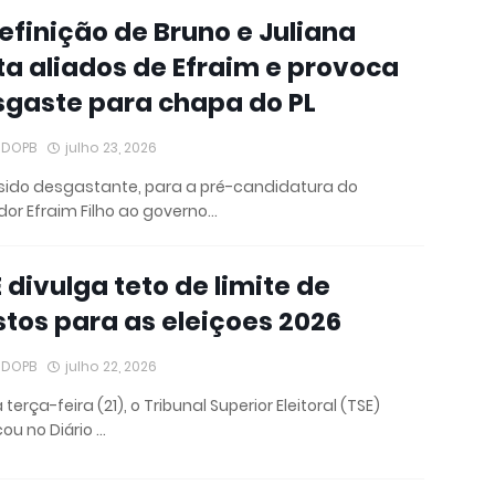
efinição de Bruno e Juliana
ita aliados de Efraim e provoca
gaste para chapa do PL
IDOPB
julho 23, 2026
ido desgastante, para a pré-candidatura do
or Efraim Filho ao governo…
 divulga teto de limite de
tos para as eleiçoes 2026
IDOPB
julho 22, 2026
terça-feira (21), o Tribunal Superior Eleitoral (TSE)
cou no Diário …