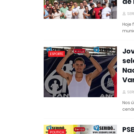
de 
SER
Hoje 
muni
Jov
ESPORTE
sel
Nac
Van
SER
Nos ú
cenár
PS
POLITICA