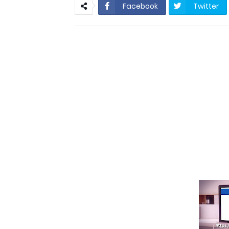
Resultado Mega da 
Facebook
Twitter
São Vicente do Seri
São Vicente do Seridó - A vereadora
São Vicente 
São Vicente do Seridó-PB - Ge
Jovem atleta de Soledade é sele