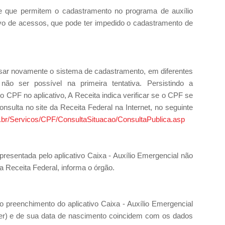
te que permitem o cadastramento no programa de auxílio
o de acessos, que pode ter impedido o cadastramento de
essar novamente o sistema de cadastramento, em diferentes
não ser possível na primeira tentativa. Persistindo a
o CPF no aplicativo, A Receita indica verificar se o CPF se
nsulta no site da Receita Federal na Internet, no seguinte
ov.br/Servicos/CPF/ConsultaSituacao/ConsultaPublica.asp
apresentada pelo aplicativo Caixa - Auxílio Emergencial não
 Receita Federal, informa o órgão.
do preenchimento do aplicativo Caixa - Auxílio Emergencial
er) e de sua data de nascimento coincidem com os dados