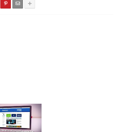
Virada 2025: veja os números sorteados para o prêmio de mais 
dó - PB, Primeiro torneio de Pênaltis é realizado com sucesso ne
 Léia Monteiro teve suas contas referentes ao exercício de 202
do Seridó - PB - Palmeiras de Seridó é o grande campeão da Sér
stão realiza a entrega de kits de EPIs para os servidores da Sec
cionado para integrar projeto Nacional da Olympikus e Institut