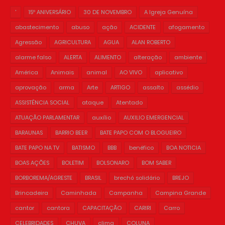
'
15º ANIVERSÁRIO
30 DE NOVEMBRO
A Igreja Genuína
abastecimento
abuso
ação
ACIDENTE
afogamento
Agressão
AGRICULTURA
AGUA
ALAN ROBERTO
alarme falso
ALERTA
ALIMENTO
alteração
ambiente
América
Animais
animal
AO VIVO
aplicativo
aprovação
arma
Arte
ARTIGO
assalto
assédio
ASSISTÊNCIA SOCIAL
ataque
Atentado
ATUAÇÃO PARLAMENTAR
auxílio
AUXILIO EMERGENCIAL
BARAUNAS
BARRIO BEER
BATE PAPO COM O BLOGUEIRO
BATE PAPO NA TV
BATISMO
BBB
benéfico
BOA NOTICIA
BOAS AÇÕES
BOLETIM
BOLSONARO
BOM SABER
BORBOREMA/AGRESTE
BRASIL
brechó solidário
BREJO
Brincadeira
Caminhada
Campanha
Campina Grande
cantor
cantora
CAPACITAÇÃO
CARIRI
Carro
CELEBRIDADES
CHUVA
clima
COLUNA