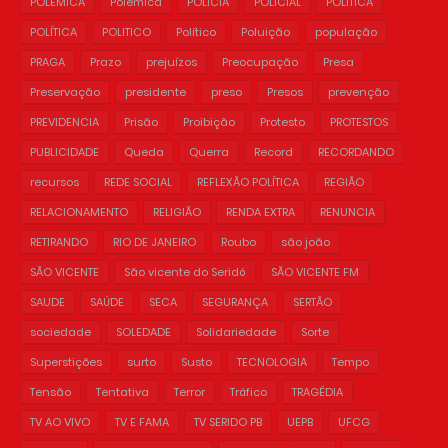
POLEMICA
Polêmica
POLICIA
POLICIAL
POLITICA
POLÍTICA
POLITICO
Político
Poluição
população
PRAGA
Prazo
prejuízos
Preocupação
Presa
Preservação
presidente
preso
Presos
prevenção
PREVIDENCIA
Prisão
Proibição
Protesto
PROTESTOS
PUBLICIDADE
Queda
Querra
Record
RECORDANDO
recursos
REDE SOCIAL
REFLEXÃO POLÍTICA
REGIÃO
RELACIONAMENTO
RELIGIÃO
RENDA EXTRA
RENUNCIA
RETIRANDO
RIO DE JANEIRO
Roubo
são joão
SÃO VICENTE
São vicente do Seridó
SÃO VICENTE FM
SAUDE
SAÚDE
SECA
SEGURANÇA
SERTÃO
sociedade
SOLEDADE
Solidariedade
Sorte
Superstições
surto
Susto
TECNOLOGIA
Tempo
Tensão
Tentativa
Terror
Tráfico
TRAGÉDIA
TV AO VIVO
TV E FAMA
TV SERIDO PB
UEPB
UFCG