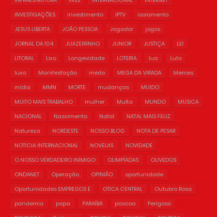
INVESTIGAÇÕES
investimento
IPTV
isolamento
JESUS LIBERTA
JOÃO PESSOA
Jogador
jogos
JORNAL DA 104
JUAZEIRINHO
JUNIOR
JUSTIÇA
LEI
LITORAL
Lixo
Longevidade
LOTERIA
lua
Luto
luxo
Manifestação
medo
MEGA DA VIRADA
Memes
mídia
MMN
MORTE
mudanças
MUIDO
MUITO MAIS TRABALHO
mulher
Multa
MUNDO
MUSICA
NACIONAL
Nascimento
Natal
NATAL MAIS FELIZ
Natureza
NORDESTE
NOSSO BLOG
NOTA DE PESAR
NOTICIA INTERNACIONAL
NOVELAS
NOVIDADE
O NOSSO VERDADEIRO INIMIGO
OLIMPÍADAS
OLIVEDOS
ONDANET
Operação
OPINIÃO
oportunidade
Oportunidades EMPREGOS E
OTICA CENTRAL
Outubro Rosa
pandemia
papa
PARAÍBA
pascoa
Perigoso