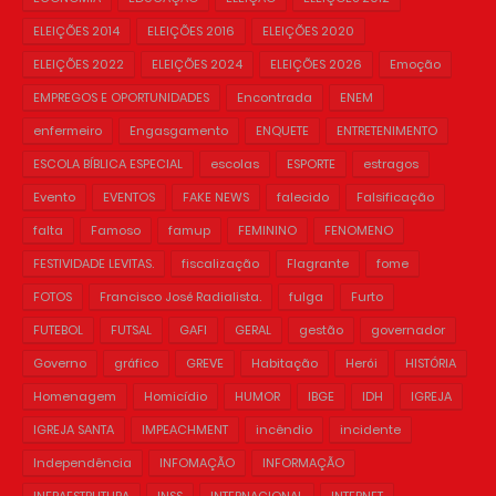
ELEIÇÕES 2014
ELEIÇÕES 2016
ELEIÇÕES 2020
ELEIÇÕES 2022
ELEIÇÕES 2024
ELEIÇÕES 2026
Emoção
EMPREGOS E OPORTUNIDADES
Encontrada
ENEM
enfermeiro
Engasgamento
ENQUETE
ENTRETENIMENTO
ESCOLA BÍBLICA ESPECIAL
escolas
ESPORTE
estragos
Evento
EVENTOS
FAKE NEWS
falecido
Falsificação
falta
Famoso
famup
FEMININO
FENOMENO
FESTIVIDADE LEVITAS.
fiscalização
Flagrante
fome
FOTOS
Francisco José Radialista.
fulga
Furto
FUTEBOL
FUTSAL
GAFI
GERAL
gestão
governador
Governo
gráfico
GREVE
Habitação
Herói
HISTÓRIA
Homenagem
Homicídio
HUMOR
IBGE
IDH
IGREJA
IGREJA SANTA
IMPEACHMENT
incêndio
incidente
Independência
INFOMAÇÃO
INFORMAÇÃO
INFRAESTRUTURA
INSS
INTERNACIONAL
INTERNET