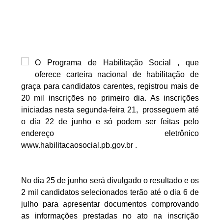
R$ 1 bilhão
São Vicente do Seridó - PB, Primeiro torneio de
Pênaltis é realizado com sucesso nesta
sexta-feira
São Vicente do Seridó - A vereadora Léia
O Programa de Habilitação Social , que
Monteiro teve suas contas referentes ao
oferece carteira nacional de habilitação de
exercício de 2024 aprovadas pelo TCE da
graça para candidatos carentes, registrou mais de
Paraíba.
20 mil inscrições no primeiro dia. As inscrições
São Vicente do Seridó - PB - Palmeiras de
iniciadas nesta segunda-feira 21, prosseguem até
Seridó é o grande campeão da Série B 2026
o dia 22 de junho e só podem ser feitas pelo
São Vicente do Seridó-PB - Gestão realiza a
endereço eletrônico
entrega de kits de EPIs para os servidores da
www.habilitacaosocial.pb.gov.br .
Secretaria de Infraestrutura
Jovem atleta de Soledade é selecionado
No dia 25 de junho será divulgado o resultado e os
para integrar projeto Nacional da Olympikus e
2 mil candidatos selecionados terão até o dia 6 de
Instituto Vanderlei Cordeiro de Lima
julho para apresentar documentos comprovando
PSB marca convenção estadual para dia 05
as informações prestadas no ato na inscrição
de agosto e deve homologar candidatura de