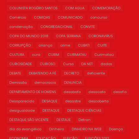
COLUNISTA ROGÉRIO SANTOS
COM AGUA
COMEMORAÇÃO
Comércio
COMIDAS
COMUNICADO
concurso
condenação
CONGREGACIONAL
CONVITE
COPA DO MUNDO 2018
COPA SERRANA
CORONAVIRUS
CORRUPÇÃO
criança
crime
CUBATI
CUITE
CULTURA
cura
CURIM
CURIMATAU
Curimataú
CURIOSIDADE
CURIOSO
Curso
DA NET
dados
DEBATE
DEBATENDO A FÉ
DECRETO
deficiente
Demissão
democracia
DENUNCIA
DEPARTAMENTO DE HOMENS
desabafo
desacato
desafio
Desaparecido
DESAQUE
desastre
descoberta
desigualdade
DESTAQUE
DESTAQUE;CIÊNCIAS
DESTAQUE;SÃO VICENTE
DESTAUE
Detran
dia do evangélico
Dinheiro
DINHEIRO NA WEB
Doença
ECONOMIA
EDUCAÇÃO
ELEIÇÃO
ELEIÇÕES 2012