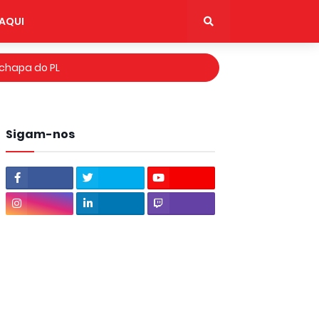
AQUI
 chapa do PL
ba
 da Festa do Queijo
Sigam-nos
monstração politica
o Vicente do Seridó
bril
mil
de R$ 1 bilhão
sta sexta-feira