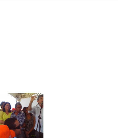
 Léia Monteiro teve suas contas referentes ao exercício de 202
do Seridó - PB - Palmeiras de Seridó é o grande campeão da Sér
stão realiza a entrega de kits de EPIs para os servidores da Sec
cionado para integrar projeto Nacional da Olympikus e Institut
stadual para dia 05 de agosto e deve homologar candidatura
de 5 anos morre após se afogar em piscina durante festa na Pa