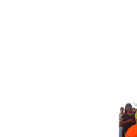
São Vicente do Seridó - A vereadora
São Vicente 
São Vicente do Seridó-PB - Ge
Jovem atleta de Soledade é sele
PSB marca convenção e
Criança 