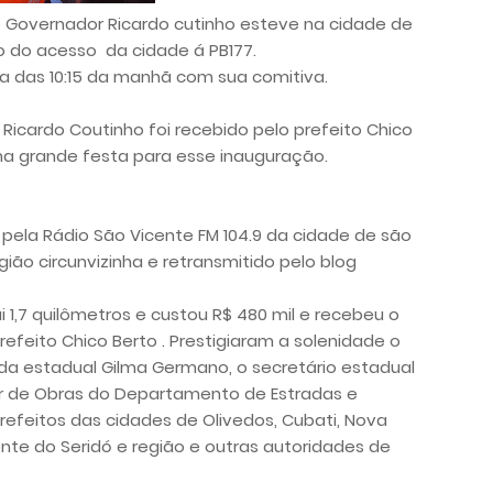
 o Governador Ricardo cutinho esteve na cidade de
 do acesso da cidade á PB177.
a das 10:15 da manhã com sua comitiva.
Ricardo Coutinho foi recebido pelo prefeito Chico
a grande festa para esse inauguração.
 pela Rádio São Vicente FM 104.9 da cidade de são
ião circunvizinha e retransmitido pelo blog
 1,7 quilômetros e custou R$ 480 mil e recebeu o
refeito Chico Berto
.
Prestigiaram a solenidade o
ada estadual Gilma Germano, o secretário estadual
etor de Obras do Departamento de Estradas e
refeitos das cidades de Olivedos, Cubati, Nova
ente do Seridó e região e outras
autoridades de