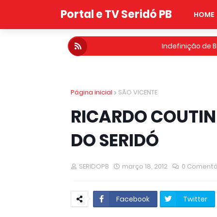
Portal e TV Seridó PB
HOME
Indefinição de B
INMET
TRE muda decisão, derr
Página inicial
SÃO VICENTE
CUBATI - Carlinhos de 
1º Encontro Regional d
RICARDO COUTIN
Concurso
DO SERIDÓ
Cu
SERIDOPB
março 18, 2012
0 Comentá
Governo
O
Resultado Mega da 
Facebook
Twitter
São Vicente do Seri