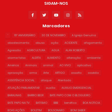
SIGAM-NOS
Marcadores
'
15º ANIVERSÁRIO
30 DE NOVEMBRO
A Igreja Genuína
abastecimento
abuso
ação
ACIDENTE
afogamento
Agressão
AGRICULTURA
AGUA
ALAN ROBERTO
alarme falso
ALERTA
ALIMENTO
alteração
ambiente
América
Animais
animal
AO VIVO
aplicativo
aprovação
arma
Arte
ARTIGO
assalto
assédio
ASSISTÊNCIA SOCIAL
ataque
Atentado
ATUAÇÃO PARLAMENTAR
auxílio
AUXILIO EMERGENCIAL
BARAUNAS
BARRIO BEER
BATE PAPO COM O BLOGUEIRO
BATE PAPO NA TV
BATISMO
BBB
benéfico
BOA NOTICIA
BOAS AÇÕES
BOLETIM
BOLSONARO
BOM SABER