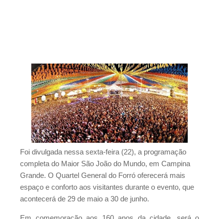
nos dias 24 e 25
Resultado Mega da Virada 2025: veja os
números sorteados para o prêmio de mais de
R$ 1 bilhão
São Vicente do Seridó - PB, Primeiro torneio de
Pênaltis é realizado com sucesso nesta
sexta-feira
São Vicente do Seridó - A vereadora Léia
Monteiro teve suas contas referentes ao
exercício de 2024 aprovadas pelo TCE da
Paraíba.
São Vicente do Seridó - PB - Palmeiras de
Foi divulgada nessa sexta-feira (22), a programação
Seridó é o grande campeão da Série B 2026
completa do Maior São João do Mundo, em Campina
São Vicente do Seridó-PB - Gestão realiza a
Grande. O Quartel General do Forró oferecerá mais
entrega de kits de EPIs para os servidores da
espaço e conforto aos visitantes durante o evento, que
Secretaria de Infraestrutura
acontecerá de 29 de maio a 30 de junho.
Jovem atleta de Soledade é selecionado
Em comemoração aos 160 anos da cidade, será o
para integrar projeto Nacional da Olympikus e