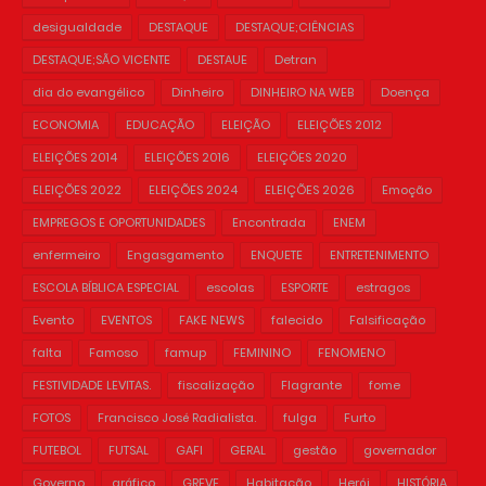
desigualdade
DESTAQUE
DESTAQUE;CIÊNCIAS
DESTAQUE;SÃO VICENTE
DESTAUE
Detran
dia do evangélico
Dinheiro
DINHEIRO NA WEB
Doença
ECONOMIA
EDUCAÇÃO
ELEIÇÃO
ELEIÇÕES 2012
ELEIÇÕES 2014
ELEIÇÕES 2016
ELEIÇÕES 2020
ELEIÇÕES 2022
ELEIÇÕES 2024
ELEIÇÕES 2026
Emoção
EMPREGOS E OPORTUNIDADES
Encontrada
ENEM
enfermeiro
Engasgamento
ENQUETE
ENTRETENIMENTO
ESCOLA BÍBLICA ESPECIAL
escolas
ESPORTE
estragos
Evento
EVENTOS
FAKE NEWS
falecido
Falsificação
falta
Famoso
famup
FEMININO
FENOMENO
FESTIVIDADE LEVITAS.
fiscalização
Flagrante
fome
FOTOS
Francisco José Radialista.
fulga
Furto
FUTEBOL
FUTSAL
GAFI
GERAL
gestão
governador
Governo
gráfico
GREVE
Habitação
Herói
HISTÓRIA