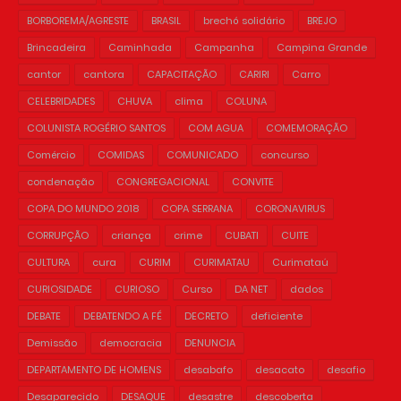
BORBOREMA/AGRESTE
BRASIL
brechó solidário
BREJO
Brincadeira
Caminhada
Campanha
Campina Grande
cantor
cantora
CAPACITAÇÃO
CARIRI
Carro
CELEBRIDADES
CHUVA
clima
COLUNA
COLUNISTA ROGÉRIO SANTOS
COM AGUA
COMEMORAÇÃO
Comércio
COMIDAS
COMUNICADO
concurso
condenação
CONGREGACIONAL
CONVITE
COPA DO MUNDO 2018
COPA SERRANA
CORONAVIRUS
CORRUPÇÃO
criança
crime
CUBATI
CUITE
CULTURA
cura
CURIM
CURIMATAU
Curimataú
CURIOSIDADE
CURIOSO
Curso
DA NET
dados
DEBATE
DEBATENDO A FÉ
DECRETO
deficiente
Demissão
democracia
DENUNCIA
DEPARTAMENTO DE HOMENS
desabafo
desacato
desafio
Desaparecido
DESAQUE
desastre
descoberta