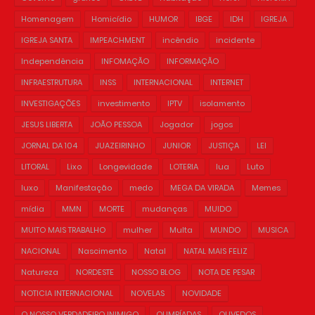
Homenagem
Homicídio
HUMOR
IBGE
IDH
IGREJA
IGREJA SANTA
IMPEACHMENT
incêndio
incidente
Independência
INFOMAÇÃO
INFORMAÇÃO
INFRAESTRUTURA
INSS
INTERNACIONAL
INTERNET
INVESTIGAÇÕES
investimento
IPTV
isolamento
JESUS LIBERTA
JOÃO PESSOA
Jogador
jogos
JORNAL DA 104
JUAZEIRINHO
JUNIOR
JUSTIÇA
LEI
LITORAL
Lixo
Longevidade
LOTERIA
lua
Luto
luxo
Manifestação
medo
MEGA DA VIRADA
Memes
mídia
MMN
MORTE
mudanças
MUIDO
MUITO MAIS TRABALHO
mulher
Multa
MUNDO
MUSICA
NACIONAL
Nascimento
Natal
NATAL MAIS FELIZ
Natureza
NORDESTE
NOSSO BLOG
NOTA DE PESAR
NOTICIA INTERNACIONAL
NOVELAS
NOVIDADE
O NOSSO VERDADEIRO INIMIGO
OLIMPÍADAS
OLIVEDOS