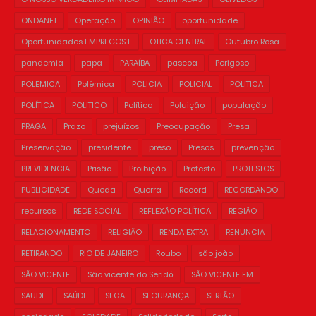
ONDANET
Operação
OPINIÃO
oportunidade
Oportunidades EMPREGOS E
OTICA CENTRAL
Outubro Rosa
pandemia
papa
PARAÍBA
pascoa
Perigoso
POLEMICA
Polêmica
POLICIA
POLICIAL
POLITICA
POLÍTICA
POLITICO
Político
Poluição
população
PRAGA
Prazo
prejuízos
Preocupação
Presa
Preservação
presidente
preso
Presos
prevenção
PREVIDENCIA
Prisão
Proibição
Protesto
PROTESTOS
PUBLICIDADE
Queda
Querra
Record
RECORDANDO
recursos
REDE SOCIAL
REFLEXÃO POLÍTICA
REGIÃO
RELACIONAMENTO
RELIGIÃO
RENDA EXTRA
RENUNCIA
RETIRANDO
RIO DE JANEIRO
Roubo
são joão
SÃO VICENTE
São vicente do Seridó
SÃO VICENTE FM
SAUDE
SAÚDE
SECA
SEGURANÇA
SERTÃO