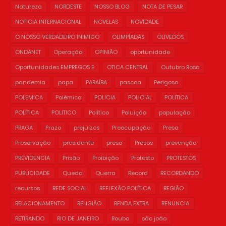
Natureza
NORDESTE
NOSSO BLOG
NOTA DE PESAR
NOTICIA INTERNACIONAL
NOVELAS
NOVIDADE
O NOSSO VERDADEIRO INIMIGO
OLIMPÍADAS
OLIVEDOS
ONDANET
Operação
OPINIÃO
oportunidade
Oportunidades EMPREGOS E
OTICA CENTRAL
Outubro Rosa
pandemia
papa
PARAÍBA
pascoa
Perigoso
POLEMICA
Polêmica
POLICIA
POLICIAL
POLITICA
POLÍTICA
POLITICO
Político
Poluição
população
PRAGA
Prazo
prejuízos
Preocupação
Presa
Preservação
presidente
preso
Presos
prevenção
PREVIDENCIA
Prisão
Proibição
Protesto
PROTESTOS
PUBLICIDADE
Queda
Querra
Record
RECORDANDO
recursos
REDE SOCIAL
REFLEXÃO POLÍTICA
REGIÃO
RELACIONAMENTO
RELIGIÃO
RENDA EXTRA
RENUNCIA
RETIRANDO
RIO DE JANEIRO
Roubo
são joão