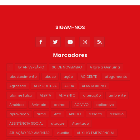
SIGAM-NOS
Marcadores
'
15º ANIVERSÁRIO
30 DE NOVEMBRO
A Igreja Genuína
abastecimento
abuso
ação
ACIDENTE
afogamento
Agressão
AGRICULTURA
AGUA
ALAN ROBERTO
alarme falso
ALERTA
ALIMENTO
alteração
ambiente
América
Animais
animal
AO VIVO
aplicativo
aprovação
arma
Arte
ARTIGO
assalto
assédio
ASSISTÊNCIA SOCIAL
ataque
Atentado
ATUAÇÃO PARLAMENTAR
auxílio
AUXILIO EMERGENCIAL