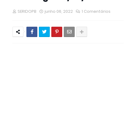
CUBATI - Carlinhos de Dedé comemora
aniversario com grande Ação Social e forte
SERIDOPB
junho 06, 2022
1 Comentários
demonstração politica
1º Encontro Regional de Mulheres
Parlamentares destaca protagonismo
feminino em São Vicente do Seridó
Como Reconstruir a Confiança Depois de
uma Traição
Concurso: prefeitura de Campina Grande
deve divulgar novo edital em abril
Inscrições no Sisu 2026 começam nesta
segunda-feira (19)
Cuité inicia inscrições para concurso público
nesta segunda (12)
Governo lança edital para agentes de saúde
com bolsas de até R$ 2,5 mil
Olivedos realiza a tradicional Festa de Janeiro