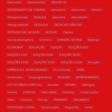
Demissão
democracia
DENUNCIA
DEPARTAMENTO DE HOMENS
desabafo
desacato
desafio
Desaparecido
DESAQUE
desastre
descoberta
desigualdade
DESTAQUE
DESTAQUE;CIÊNCIAS
DESTAQUE;SÃO VICENTE
DESTAUE
Detran
dia do evangélico
Dinheiro
DINHEIRO NA WEB
Doença
ECONOMIA
EDUCAÇÃO
ELEIÇÃO
ELEIÇÕES 2012
ELEIÇÕES 2014
ELEIÇÕES 2016
ELEIÇÕES 2020
ELEIÇÕES 2022
ELEIÇÕES 2024
ELEIÇÕES 2026
Emoção
EMPREGOS E OPORTUNIDADES
Encontrada
ENEM
enfermeiro
Engasgamento
ENQUETE
ENTRETENIMENTO
ESCOLA BÍBLICA ESPECIAL
escolas
ESPORTE
estragos
Evento
EVENTOS
FAKE NEWS
falecido
Falsificação
falta
Famoso
famup
FEMININO
FENOMENO
FESTIVIDADE LEVITAS.
fiscalização
Flagrante
fome