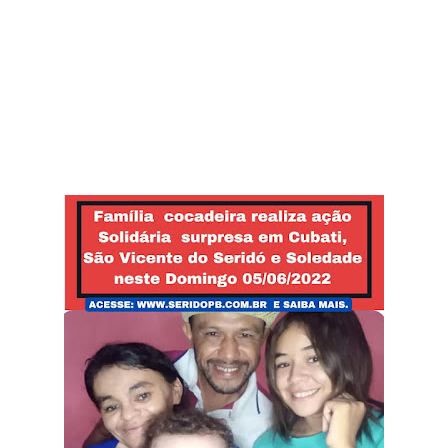
nos dias 24 e 25
Resultado Mega da Virada 2025: veja os
números sorteados para o prêmio de mais de
R$ 1 bilhão
São Vicente do Seridó - PB, Primeiro torneio de
Pênaltis é realizado com sucesso nesta
sexta-feira
São Vicente do Seridó - A vereadora Léia
Monteiro teve suas contas referentes ao
exercício de 2024 aprovadas pelo TCE da
Paraíba.
São Vicente do Seridó - PB - Palmeiras de
Seridó é o grande campeão da Série B 2026
São Vicente do Seridó-PB - Gestão realiza a
entrega de kits de EPIs para os servidores da
Secretaria de Infraestrutura
Jovem atleta de Soledade é selecionado
para integrar projeto Nacional da Olympikus e