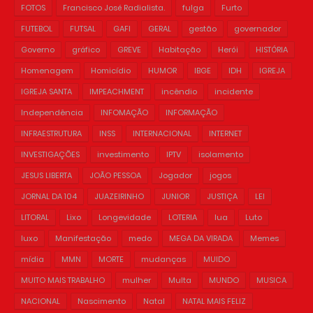
FOTOS
Francisco José Radialista.
fulga
Furto
FUTEBOL
FUTSAL
GAFI
GERAL
gestão
governador
Governo
gráfico
GREVE
Habitação
Herói
HISTÓRIA
Homenagem
Homicídio
HUMOR
IBGE
IDH
IGREJA
IGREJA SANTA
IMPEACHMENT
incêndio
incidente
Independência
INFOMAÇÃO
INFORMAÇÃO
INFRAESTRUTURA
INSS
INTERNACIONAL
INTERNET
INVESTIGAÇÕES
investimento
IPTV
isolamento
JESUS LIBERTA
JOÃO PESSOA
Jogador
jogos
JORNAL DA 104
JUAZEIRINHO
JUNIOR
JUSTIÇA
LEI
LITORAL
Lixo
Longevidade
LOTERIA
lua
Luto
luxo
Manifestação
medo
MEGA DA VIRADA
Memes
mídia
MMN
MORTE
mudanças
MUIDO
MUITO MAIS TRABALHO
mulher
Multa
MUNDO
MUSICA
NACIONAL
Nascimento
Natal
NATAL MAIS FELIZ