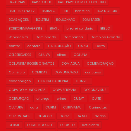
BARAUNAS
BARRIO BEER
BATE PAPO COM O BLOGUEIRO
BATE PAPO NA TV
BATISMO
BBB
benéfico
BOA NOTICIA
BOAS AÇÕES
BOLETIM
BOLSONARO
BOM SABER
BORBOREMA/AGRESTE
BRASIL
brechó solidário
BREJO
Brincadeira
Caminhada
Campanha
Campina Grande
cantor
cantora
CAPACITAÇÃO
CARIRI
Carro
CELEBRIDADES
CHUVA
clima
COLUNA
COLUNISTA ROGÉRIO SANTOS
COM AGUA
COMEMORAÇÃO
Comércio
COMIDAS
COMUNICADO
concurso
condenação
CONGREGACIONAL
CONVITE
COPA DO MUNDO 2018
COPA SERRANA
CORONAVIRUS
CORRUPÇÃO
criança
crime
CUBATI
CUITE
CULTURA
cura
CURIM
CURIMATAU
Curimataú
CURIOSIDADE
CURIOSO
Curso
DA NET
dados
DEBATE
DEBATENDO A FÉ
DECRETO
deficiente