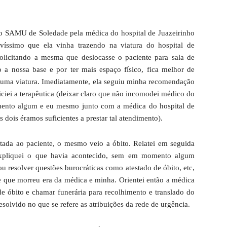
o SAMU de Soledade pela médica do hospital de Juazeirinho
víssimo que ela vinha trazendo na viatura do hospital de
solicitando a mesma que deslocasse o paciente para sala de
o a nossa base e por ter mais espaço físico, fica melhor de
de uma viatura. Imediatamente, ela seguiu minha recomendação
iniciei a terapêutica (deixar claro que não incomodei médico do
mento algum e eu mesmo junto com a médica do hospital de
s dois éramos suficientes a prestar tal atendimento).
estada ao paciente, o mesmo veio a óbito. Relatei em seguida
expliquei o que havia acontecido, sem em momento algum
ou resolver questões burocráticas como atestado de óbito, etc,
e que morreu era da médica e minha. Orientei então a médica
de óbito e chamar funerária para recolhimento e translado do
esolvido no que se refere as atribuições da rede de urgência.