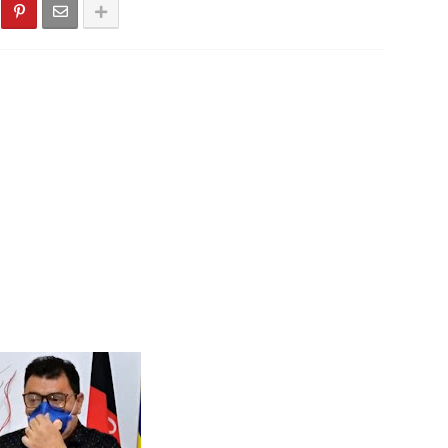
Virada 2025: veja os números sorteados para o prêmio de mais 
dó - PB, Primeiro torneio de Pênaltis é realizado com sucesso ne
 Léia Monteiro teve suas contas referentes ao exercício de 202
do Seridó - PB - Palmeiras de Seridó é o grande campeão da Sér
stão realiza a entrega de kits de EPIs para os servidores da Sec
cionado para integrar projeto Nacional da Olympikus e Institut