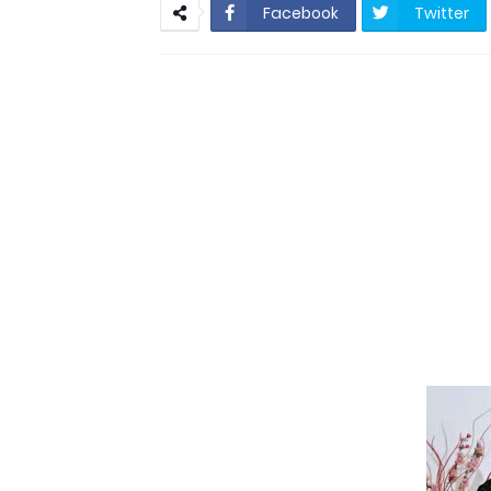
Resultado Mega da 
Facebook
Twitter
São Vicente do Seri
São Vicente do Seridó - A vereadora
São Vicente 
São Vicente do Seridó-PB - Ge
Jovem atleta de Soledade é sele