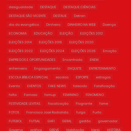
desigualdade
DESTAQUE
DESTAQUE;CIÊNCIAS
DESTAQUE;SÃO VICENTE
DESTAUE
Detran
dia do evangélico
Dinheiro
DINHEIRO NA WEB
Doença
ECONOMIA
EDUCAÇÃO
ELEIÇÃO
ELEIÇÕES 2012
ELEIÇÕES 2014
ELEIÇÕES 2016
ELEIÇÕES 2020
ELEIÇÕES 2022
ELEIÇÕES 2024
ELEIÇÕES 2026
Emoção
EMPREGOS E OPORTUNIDADES
Encontrada
ENEM
enfermeiro
Engasgamento
ENQUETE
ENTRETENIMENTO
ESCOLA BÍBLICA ESPECIAL
escolas
ESPORTE
estragos
Evento
EVENTOS
FAKE NEWS
falecido
Falsificação
falta
Famoso
famup
FEMININO
FENOMENO
FESTIVIDADE LEVITAS.
fiscalização
Flagrante
fome
FOTOS
Francisco José Radialista.
fulga
Furto
FUTEBOL
FUTSAL
GAFI
GERAL
gestão
governador
Governo
gráfico
GREVE
Habitação
Herói
HISTÓRIA