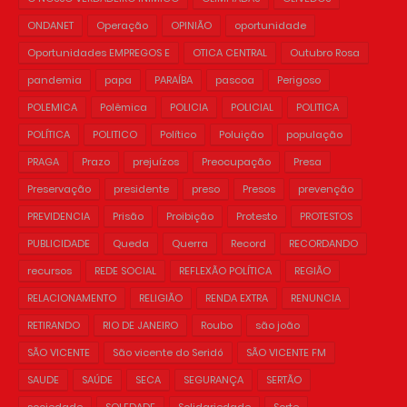
ONDANET
Operação
OPINIÃO
oportunidade
Oportunidades EMPREGOS E
OTICA CENTRAL
Outubro Rosa
pandemia
papa
PARAÍBA
pascoa
Perigoso
POLEMICA
Polêmica
POLICIA
POLICIAL
POLITICA
POLÍTICA
POLITICO
Político
Poluição
população
PRAGA
Prazo
prejuízos
Preocupação
Presa
Preservação
presidente
preso
Presos
prevenção
PREVIDENCIA
Prisão
Proibição
Protesto
PROTESTOS
PUBLICIDADE
Queda
Querra
Record
RECORDANDO
recursos
REDE SOCIAL
REFLEXÃO POLÍTICA
REGIÃO
RELACIONAMENTO
RELIGIÃO
RENDA EXTRA
RENUNCIA
RETIRANDO
RIO DE JANEIRO
Roubo
são joão
SÃO VICENTE
São vicente do Seridó
SÃO VICENTE FM
SAUDE
SAÚDE
SECA
SEGURANÇA
SERTÃO
sociedade
SOLEDADE
Solidariedade
Sorte