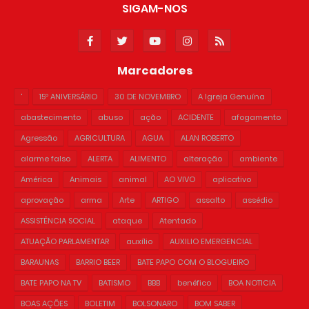
SIGAM-NOS
Marcadores
'
15º ANIVERSÁRIO
30 DE NOVEMBRO
A Igreja Genuína
abastecimento
abuso
ação
ACIDENTE
afogamento
Agressão
AGRICULTURA
AGUA
ALAN ROBERTO
alarme falso
ALERTA
ALIMENTO
alteração
ambiente
América
Animais
animal
AO VIVO
aplicativo
aprovação
arma
Arte
ARTIGO
assalto
assédio
ASSISTÊNCIA SOCIAL
ataque
Atentado
ATUAÇÃO PARLAMENTAR
auxílio
AUXILIO EMERGENCIAL
BARAUNAS
BARRIO BEER
BATE PAPO COM O BLOGUEIRO
BATE PAPO NA TV
BATISMO
BBB
benéfico
BOA NOTICIA
BOAS AÇÕES
BOLETIM
BOLSONARO
BOM SABER