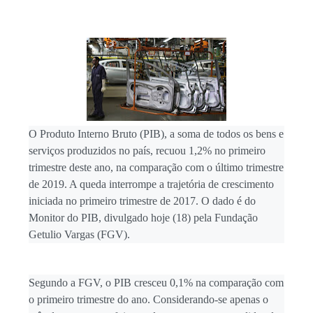
R$ 1 bilhão
São Vicente do Seridó - PB, Primeiro torneio de
Pênaltis é realizado com sucesso nesta
sexta-feira
São Vicente do Seridó - A vereadora Léia
Monteiro teve suas contas referentes ao
exercício de 2024 aprovadas pelo TCE da
Paraíba.
O Produto Interno Bruto (PIB), a soma de todos os bens e
São Vicente do Seridó - PB - Palmeiras de
serviços produzidos no país, recuou 1,2% no primeiro
Seridó é o grande campeão da Série B 2026
trimestre deste ano, na comparação com o último trimestre
de 2019. A queda interrompe a trajetória de crescimento
São Vicente do Seridó-PB - Gestão realiza a
iniciada no primeiro trimestre de 2017. O dado é do
entrega de kits de EPIs para os servidores da
Monitor do PIB, divulgado hoje (18) pela Fundação
Secretaria de Infraestrutura
Getulio Vargas (FGV).
Jovem atleta de Soledade é selecionado
para integrar projeto Nacional da Olympikus e
Instituto Vanderlei Cordeiro de Lima
Segundo a FGV, o PIB cresceu 0,1% na comparação com
PSB marca convenção estadual para dia 05
o primeiro trimestre do ano. Considerando-se apenas o
de agosto e deve homologar candidatura de