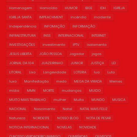
Homenagem
Homicídio
HUMOR
IBGE
IDH
IGREJA
IGREJA SANTA
IMPEACHMENT
incêndio
incidente
Independência
INFOMAÇÃO
INFORMAÇÃO
INFRAESTRUTURA
INSS
INTERNACIONAL
INTERNET
INVESTIGAÇÕES
investimento
IPTV
isolamento
JESUS LIBERTA
JOÃO PESSOA
Jogador
jogos
JORNAL DA 104
JUAZEIRINHO
JUNIOR
JUSTIÇA
LEI
LITORAL
Lixo
Longevidade
LOTERIA
lua
Luto
luxo
Manifestação
medo
MEGA DA VIRADA
Memes
mídia
MMN
MORTE
mudanças
MUIDO
MUITO MAIS TRABALHO
mulher
Multa
MUNDO
MUSICA
NACIONAL
Nascimento
Natal
NATAL MAIS FELIZ
Natureza
NORDESTE
NOSSO BLOG
NOTA DE PESAR
NOTICIA INTERNACIONAL
NOVELAS
NOVIDADE
O NOSSO VERDADEIRO INIMIGO
OLIMPÍADAS
OLIVEDOS