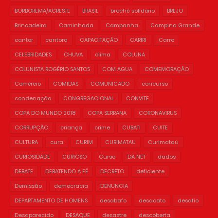
BORBOREMA/AGRESTE
BRASIL
brechó solidário
BREJO
Brincadeira
Caminhada
Campanha
Campina Grande
cantor
cantora
CAPACITAÇÃO
CARIRI
Carro
CELEBRIDADES
CHUVA
clima
COLUNA
COLUNISTA ROGÉRIO SANTOS
COM AGUA
COMEMORAÇÃO
Comércio
COMIDAS
COMUNICADO
concurso
condenação
CONGREGACIONAL
CONVITE
COPA DO MUNDO 2018
COPA SERRANA
CORONAVIRUS
CORRUPÇÃO
criança
crime
CUBATI
CUITE
CULTURA
cura
CURIM
CURIMATAU
Curimataú
CURIOSIDADE
CURIOSO
Curso
DA NET
dados
DEBATE
DEBATENDO A FÉ
DECRETO
deficiente
Demissão
democracia
DENUNCIA
DEPARTAMENTO DE HOMENS
desabafo
desacato
desafio
Desaparecido
DESAQUE
desastre
descoberta