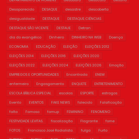
Desaparecido
DESAQUE
desastre
descoberta
desigualdade
DESTAQUE
DESTAQUE;CIÊNCIAS
DESTAQUE;SÃO VICENTE
DESTAUE
Detran
dia do evangélico
Dinheiro
DINHEIRO NA WEB
Doença
ECONOMIA
EDUCAÇÃO
ELEIÇÃO
ELEIÇÕES 2012
ELEIÇÕES 2014
ELEIÇÕES 2016
ELEIÇÕES 2020
ELEIÇÕES 2022
ELEIÇÕES 2024
ELEIÇÕES 2026
Emoção
EMPREGOS E OPORTUNIDADES
Encontrada
ENEM
enfermeiro
Engasgamento
ENQUETE
ENTRETENIMENTO
ESCOLA BÍBLICA ESPECIAL
escolas
ESPORTE
estragos
Evento
EVENTOS
FAKE NEWS
falecido
Falsificação
falta
Famoso
famup
FEMININO
FENOMENO
FESTIVIDADE LEVITAS.
fiscalização
Flagrante
fome
FOTOS
Francisco José Radialista.
fulga
Furto