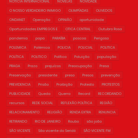
NOTICIA INTERNACIONAL
NOVELAS
NOVIDADE
O NOSSO VERDADEIRO INIMIGO
OLIMPÍADAS
OLIVEDOS
ONDANET
Operação
OPINIÃO
oportunidade
Oportunidades EMPREGOS E
OTICA CENTRAL
Outubro Rosa
pandemia
papa
PARAÍBA
pascoa
Perigoso
POLEMICA
Polêmica
POLICIA
POLICIAL
POLITICA
POLÍTICA
POLITICO
Político
Poluição
população
PRAGA
Prazo
prejuízos
Preocupação
Presa
Preservação
presidente
preso
Presos
prevenção
PREVIDENCIA
Prisão
Proibição
Protesto
PROTESTOS
PUBLICIDADE
Queda
Querra
Record
RECORDANDO
recursos
REDE SOCIAL
REFLEXÃO POLÍTICA
REGIÃO
RELACIONAMENTO
RELIGIÃO
RENDA EXTRA
RENUNCIA
RETIRANDO
RIO DE JANEIRO
Roubo
são joão
SÃO VICENTE
São vicente do Seridó
SÃO VICENTE FM