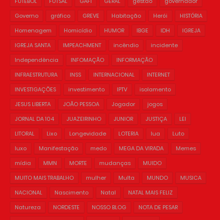
FUTEBOL
FUTSAL
GAFI
GERAL
gestão
governador
Governo
gráfico
GREVE
Habitação
Herói
HISTÓRIA
Homenagem
Homicídio
HUMOR
IBGE
IDH
IGREJA
IGREJA SANTA
IMPEACHMENT
incêndio
incidente
Independência
INFOMAÇÃO
INFORMAÇÃO
INFRAESTRUTURA
INSS
INTERNACIONAL
INTERNET
INVESTIGAÇÕES
investimento
IPTV
isolamento
JESUS LIBERTA
JOÃO PESSOA
Jogador
jogos
JORNAL DA 104
JUAZEIRINHO
JUNIOR
JUSTIÇA
LEI
LITORAL
Lixo
Longevidade
LOTERIA
lua
Luto
luxo
Manifestação
medo
MEGA DA VIRADA
Memes
mídia
MMN
MORTE
mudanças
MUIDO
MUITO MAIS TRABALHO
mulher
Multa
MUNDO
MUSICA
NACIONAL
Nascimento
Natal
NATAL MAIS FELIZ
Natureza
NORDESTE
NOSSO BLOG
NOTA DE PESAR