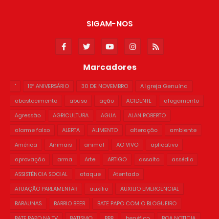
SIGAM-NOS
Marcadores
'
15º ANIVERSÁRIO
30 DE NOVEMBRO
A Igreja Genuína
abastecimento
abuso
ação
ACIDENTE
afogamento
Agressão
AGRICULTURA
AGUA
ALAN ROBERTO
alarme falso
ALERTA
ALIMENTO
alteração
ambiente
América
Animais
animal
AO VIVO
aplicativo
aprovação
arma
Arte
ARTIGO
assalto
assédio
ASSISTÊNCIA SOCIAL
ataque
Atentado
ATUAÇÃO PARLAMENTAR
auxílio
AUXILIO EMERGENCIAL
BARAUNAS
BARRIO BEER
BATE PAPO COM O BLOGUEIRO
BATE PAPO NA TV
BATISMO
BBB
benéfico
BOA NOTICIA