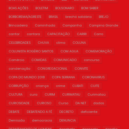
BOAS AÇÕES
BOLETIM
BOLSONARO
BOM SABER
BORBOREMA/AGRESTE
BRASIL
brechó solidário
BREJO
Brincadeira
Caminhada
Campanha
Campina Grande
cantor
cantora
CAPACITAÇÃO
CARIRI
Carro
CELEBRIDADES
CHUVA
clima
COLUNA
COLUNISTA ROGÉRIO SANTOS
COM AGUA
COMEMORAÇÃO
Comércio
COMIDAS
COMUNICADO
concurso
condenação
CONGREGACIONAL
CONVITE
COPA DO MUNDO 2018
COPA SERRANA
CORONAVIRUS
CORRUPÇÃO
criança
crime
CUBATI
CUITE
CULTURA
cura
CURIM
CURIMATAU
Curimataú
CURIOSIDADE
CURIOSO
Curso
DA NET
dados
DEBATE
DEBATENDO A FÉ
DECRETO
deficiente
Demissão
democracia
DENUNCIA
DEPARTAMENTO DE HOMENS
desabafo
desacato
desafio