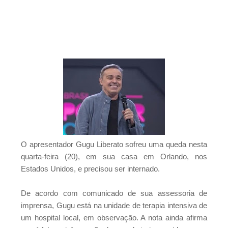
nos dias 24 e 25
Resultado Mega da Virada 2025: veja os
números sorteados para o prêmio de mais de
R$ 1 bilhão
São Vicente do Seridó - PB, Primeiro torneio de
Pênaltis é realizado com sucesso nesta
sexta-feira
São Vicente do Seridó - A vereadora Léia
Monteiro teve suas contas referentes ao
exercício de 2024 aprovadas pelo TCE da
Paraíba.
O apresentador Gugu Liberato sofreu uma queda nesta
São Vicente do Seridó - PB - Palmeiras de
quarta-feira (20), em sua casa em Orlando, nos
Seridó é o grande campeão da Série B 2026
Estados Unidos, e precisou ser internado.
São Vicente do Seridó-PB - Gestão realiza a
entrega de kits de EPIs para os servidores da
De acordo com comunicado de sua assessoria de
Secretaria de Infraestrutura
imprensa, Gugu está na unidade de terapia intensiva de
Jovem atleta de Soledade é selecionado
um hospital local, em observação. A nota ainda afirma
para integrar projeto Nacional da Olympikus e