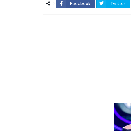
Resultado Mega da 
Facebook
Twitter
São Vicente do Seri
São Vicente do Seridó - A vereadora
São Vicente 
São Vicente do Seridó-PB - Ge
Jovem atleta de Soledade é sele