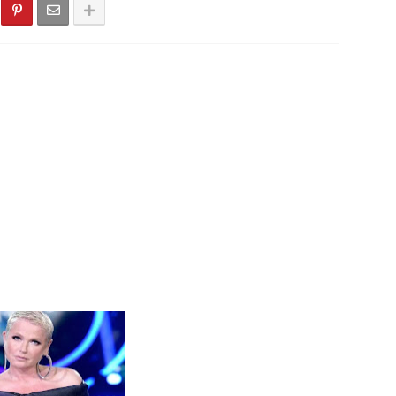
Virada 2025: veja os números sorteados para o prêmio de mais 
dó - PB, Primeiro torneio de Pênaltis é realizado com sucesso ne
 Léia Monteiro teve suas contas referentes ao exercício de 202
do Seridó - PB - Palmeiras de Seridó é o grande campeão da Sér
stão realiza a entrega de kits de EPIs para os servidores da Sec
cionado para integrar projeto Nacional da Olympikus e Institut