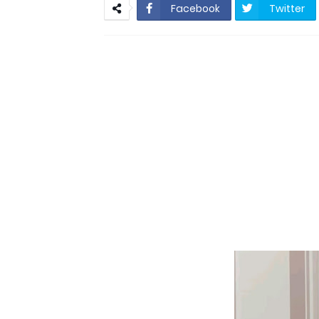
São Vicente do Seri
Facebook
Twitter
São Vicente do Seridó - A vereadora
São Vicente 
São Vicente do Seridó-PB - Ge
Jovem atleta de Soledade é sele
PSB marca convenção e