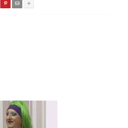
dó - PB, Primeiro torneio de Pênaltis é realizado com sucesso ne
 Léia Monteiro teve suas contas referentes ao exercício de 202
do Seridó - PB - Palmeiras de Seridó é o grande campeão da Sér
stão realiza a entrega de kits de EPIs para os servidores da Sec
cionado para integrar projeto Nacional da Olympikus e Institut
stadual para dia 05 de agosto e deve homologar candidatura