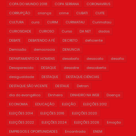
COPA DO MUNDO 2018
COPA SERRANA
CORONAVIRUS
CORRUPÇÃO
criança
crime
CUBATI
CUITE
CULTURA
cura
CURIM
CURIMATAU
Curimataú
CURIOSIDADE
CURIOSO
Curso
DA NET
dados
DEBATE
DEBATENDO A FÉ
DECRETO
deficiente
Demissão
democracia
DENUNCIA
DEPARTAMENTO DE HOMENS
desabafo
desacato
desafio
Desaparecido
DESAQUE
desastre
descoberta
desigualdade
DESTAQUE
DESTAQUE;CIÊNCIAS
DESTAQUE;SÃO VICENTE
DESTAUE
Detran
dia do evangélico
Dinheiro
DINHEIRO NA WEB
Doença
ECONOMIA
EDUCAÇÃO
ELEIÇÃO
ELEIÇÕES 2012
ELEIÇÕES 2014
ELEIÇÕES 2016
ELEIÇÕES 2020
ELEIÇÕES 2022
ELEIÇÕES 2024
ELEIÇÕES 2026
Emoção
EMPREGOS E OPORTUNIDADES
Encontrada
ENEM