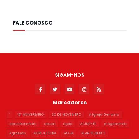
FALE CONOSCO
SIGAM-NOS
Marcadores
'
15º ANIVERSÁRIO
30 DE NOVEMBRO
A Igreja Genuína
abastecimento
abuso
ação
ACIDENTE
afogamento
Agressão
AGRICULTURA
AGUA
ALAN ROBERTO