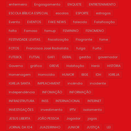
enfermeiro
Engasgamento
ENQUETE
ENTRETENIMENTO
ESCOLA BÍBLICA ESPECIAL
escolas
ESPORTE
estragos
Evento
EVENTOS
FAKE NEWS
falecido
Falsificação
falta
Famoso
famup
FEMININO
FENOMENO
FESTIVIDADE LEVITAS.
fiscalização
Flagrante
fome
FOTOS
Francisco José Radialista.
fulga
Furto
FUTEBOL
FUTSAL
GAFI
GERAL
gestão
governador
Governo
gráfico
GREVE
Habitação
Herói
HISTÓRIA
Homenagem
Homicídio
HUMOR
IBGE
IDH
IGREJA
IGREJA SANTA
IMPEACHMENT
incêndio
incidente
Independência
INFOMAÇÃO
INFORMAÇÃO
INFRAESTRUTURA
INSS
INTERNACIONAL
INTERNET
INVESTIGAÇÕES
investimento
IPTV
isolamento
JESUS LIBERTA
JOÃO PESSOA
Jogador
jogos
JORNAL DA 104
JUAZEIRINHO
JUNIOR
JUSTIÇA
LEI