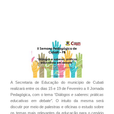
São Vicente do Seridó - A vereadora Léia
Monteiro teve suas contas referentes ao
exercício de 2024 aprovadas pelo TCE da
Paraíba.
São Vicente do Seridó - PB - Palmeiras de
Seridó é o grande campeão da Série B 2026
São Vicente do Seridó-PB - Gestão realiza a
entrega de kits de EPIs para os servidores da
Secretaria de Infraestrutura
Jovem atleta de Soledade é selecionado
para integrar projeto Nacional da Olympikus e
Instituto Vanderlei Cordeiro de Lima
PSB marca convenção estadual para dia 05
A Secretaria de Educação do município de Cubati
de agosto e deve homologar candidatura de
realizará entre os dias 15 e 19 de Fevereiro a II Jornada
João ao Senado
Pedagógica, com o tema
“Diálogos e saberes: práticas
Criança de 5 anos morre após se afogar em
educativas em debate”
. O intuito da mesma será
discutir por meio de palestras e oficinas o estudo sobre
piscina durante festa na Paraíba
os temas mais relevantes da educação para o cenário
Indefinição de Bruno e Juliana irrita aliados de