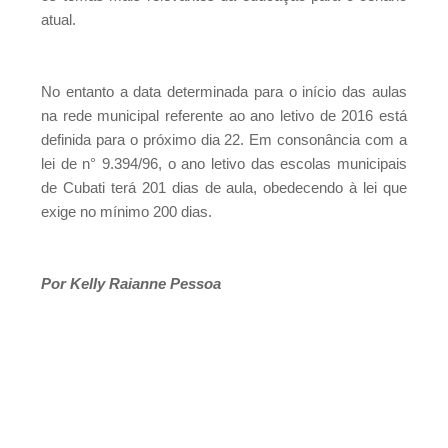
atual.
Efraim e provoca desgaste para chapa do PL
No entanto a data determinada para o início das aulas
na rede municipal referente ao ano letivo de 2016 está
definida para o próximo dia 22. Em consonância com a
lei de n° 9.394/96, o ano letivo das escolas municipais
de Cubati terá 201 dias de aula, obedecendo à lei que
exige no mínimo 200 dias.
Por Kelly Raianne Pessoa