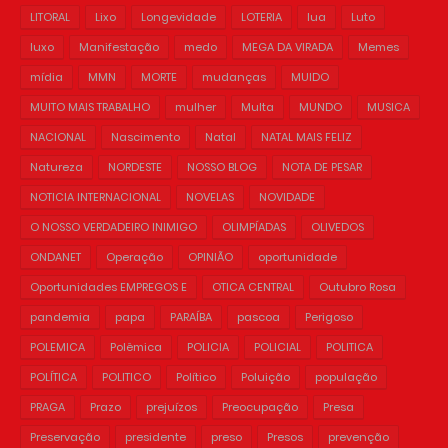
LITORAL
Lixo
Longevidade
LOTERIA
lua
Luto
luxo
Manifestação
medo
MEGA DA VIRADA
Memes
mídia
MMN
MORTE
mudanças
MUIDO
MUITO MAIS TRABALHO
mulher
Multa
MUNDO
MUSICA
NACIONAL
Nascimento
Natal
NATAL MAIS FELIZ
Natureza
NORDESTE
NOSSO BLOG
NOTA DE PESAR
NOTICIA INTERNACIONAL
NOVELAS
NOVIDADE
O NOSSO VERDADEIRO INIMIGO
OLIMPÍADAS
OLIVEDOS
ONDANET
Operação
OPINIÃO
oportunidade
Oportunidades EMPREGOS E
OTICA CENTRAL
Outubro Rosa
pandemia
papa
PARAÍBA
pascoa
Perigoso
POLEMICA
Polêmica
POLICIA
POLICIAL
POLITICA
POLÍTICA
POLITICO
Político
Poluição
população
PRAGA
Prazo
prejuízos
Preocupação
Presa
Preservação
presidente
preso
Presos
prevenção