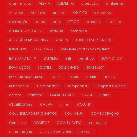
alarme falso
ALERTA
ALIMENTO
alteração
ambiente
América
Animais
animal
AO VIVO
aplicativo
aprovação
arma
Arte
ARTIGO
assalto
assédio
ASSISTÊNCIA SOCIAL
ataque
Atentado
ATUAÇÃO PARLAMENTAR
auxílio
AUXILIO EMERGENCIAL
BARAUNAS
BARRIO BEER
BATE PAPO COM O BLOGUEIRO
BATE PAPO NA TV
BATISMO
BBB
benéfico
BOA NOTICIA
BOAS AÇÕES
BOLETIM
BOLSONARO
BOM SABER
BORBOREMA/AGRESTE
BRASIL
brechó solidário
BREJO
Brincadeira
Caminhada
Campanha
Campina Grande
cantor
cantora
CAPACITAÇÃO
CARIRI
Carro
CELEBRIDADES
CHUVA
clima
COLUNA
COLUNISTA ROGÉRIO SANTOS
COM AGUA
COMEMORAÇÃO
Comércio
COMIDAS
COMUNICADO
concurso
condenação
CONGREGACIONAL
CONVITE