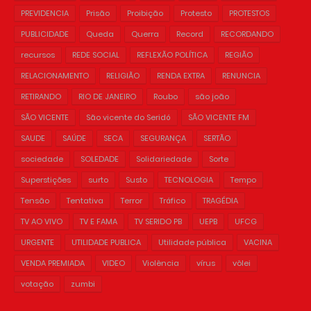
PREVIDENCIA
Prisão
Proibição
Protesto
PROTESTOS
PUBLICIDADE
Queda
Querra
Record
RECORDANDO
recursos
REDE SOCIAL
REFLEXÃO POLÍTICA
REGIÃO
RELACIONAMENTO
RELIGIÃO
RENDA EXTRA
RENUNCIA
RETIRANDO
RIO DE JANEIRO
Roubo
são joão
SÃO VICENTE
São vicente do Seridó
SÃO VICENTE FM
SAUDE
SAÚDE
SECA
SEGURANÇA
SERTÃO
sociedade
SOLEDADE
Solidariedade
Sorte
Superstições
surto
Susto
TECNOLOGIA
Tempo
Tensão
Tentativa
Terror
Tráfico
TRAGÉDIA
TV AO VIVO
TV E FAMA
TV SERIDO PB
UEPB
UFCG
URGENTE
UTILIDADE PUBLICA
Utilidade pública
VACINA
VENDA PREMIADA
VIDEO
Violência
vírus
vôlei
votação
zumbi