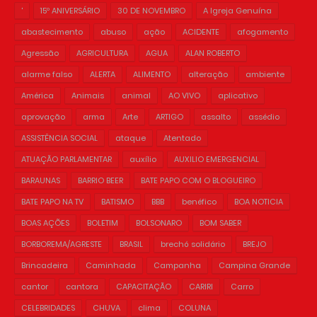
'
15º ANIVERSÁRIO
30 DE NOVEMBRO
A Igreja Genuína
abastecimento
abuso
ação
ACIDENTE
afogamento
Agressão
AGRICULTURA
AGUA
ALAN ROBERTO
alarme falso
ALERTA
ALIMENTO
alteração
ambiente
América
Animais
animal
AO VIVO
aplicativo
aprovação
arma
Arte
ARTIGO
assalto
assédio
ASSISTÊNCIA SOCIAL
ataque
Atentado
ATUAÇÃO PARLAMENTAR
auxílio
AUXILIO EMERGENCIAL
BARAUNAS
BARRIO BEER
BATE PAPO COM O BLOGUEIRO
BATE PAPO NA TV
BATISMO
BBB
benéfico
BOA NOTICIA
BOAS AÇÕES
BOLETIM
BOLSONARO
BOM SABER
BORBOREMA/AGRESTE
BRASIL
brechó solidário
BREJO
Brincadeira
Caminhada
Campanha
Campina Grande
cantor
cantora
CAPACITAÇÃO
CARIRI
Carro
CELEBRIDADES
CHUVA
clima
COLUNA