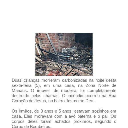
nos dias 24 e 25
Resultado Mega da Virada 2025: veja os
números sorteados para o prêmio de mais de
R$ 1 bilhão
São Vicente do Seridó - PB, Primeiro torneio de
Pênaltis é realizado com sucesso nesta
sexta-feira
São Vicente do Seridó - A vereadora Léia
Monteiro teve suas contas referentes ao
exercício de 2024 aprovadas pelo TCE da
Paraíba.
Duas crianças morreram carbonizadas na noite desta
São Vicente do Seridó - PB - Palmeiras de
sexta-feira (9), em uma casa, na Zona Norte de
Seridó é o grande campeão da Série B 2026
Manaus. O imóvel, de madeira, foi completamente
destruído pelas chamas. O incêndio ocorreu na Rua
São Vicente do Seridó-PB - Gestão realiza a
Coração de Jesus, no bairro Jesus me Deu.
entrega de kits de EPIs para os servidores da
Os irmãos, de 3 anos e 5 anos, estavam sozinhos em
Secretaria de Infraestrutura
casa. Eles moravam com a avó paterna e o pai. Os
Jovem atleta de Soledade é selecionado
corpos deles foram achados próximos, segundo o
Corpo de Bombeiros.
para integrar projeto Nacional da Olympikus e