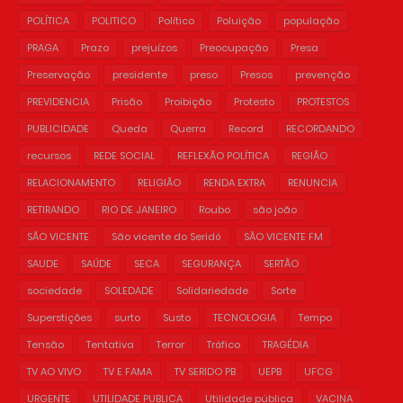
POLÍTICA
POLITICO
Político
Poluição
população
PRAGA
Prazo
prejuízos
Preocupação
Presa
Preservação
presidente
preso
Presos
prevenção
PREVIDENCIA
Prisão
Proibição
Protesto
PROTESTOS
PUBLICIDADE
Queda
Querra
Record
RECORDANDO
recursos
REDE SOCIAL
REFLEXÃO POLÍTICA
REGIÃO
RELACIONAMENTO
RELIGIÃO
RENDA EXTRA
RENUNCIA
RETIRANDO
RIO DE JANEIRO
Roubo
são joão
SÃO VICENTE
São vicente do Seridó
SÃO VICENTE FM
SAUDE
SAÚDE
SECA
SEGURANÇA
SERTÃO
sociedade
SOLEDADE
Solidariedade
Sorte
Superstições
surto
Susto
TECNOLOGIA
Tempo
Tensão
Tentativa
Terror
Tráfico
TRAGÉDIA
TV AO VIVO
TV E FAMA
TV SERIDO PB
UEPB
UFCG
URGENTE
UTILIDADE PUBLICA
Utilidade pública
VACINA