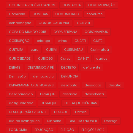
COLUNISTA ROGÉRIO SANTOS
COM AGUA
COMEMORAÇÃO
Comércio
COMIDAS
COMUNICADO
concurso
condenação
CONGREGACIONAL
CONVITE
COPA DO MUNDO 2018
COPA SERRANA
CORONAVIRUS
CORRUPÇÃO
criança
crime
CUBATI
CUITE
CULTURA
cura
CURIM
CURIMATAU
Curimataú
CURIOSIDADE
CURIOSO
Curso
DA NET
dados
DEBATE
DEBATENDO A FÉ
DECRETO
deficiente
Demissão
democracia
DENUNCIA
DEPARTAMENTO DE HOMENS
desabafo
desacato
desafio
Desaparecido
DESAQUE
desastre
descoberta
desigualdade
DESTAQUE
DESTAQUE;CIÊNCIAS
DESTAQUE;SÃO VICENTE
DESTAUE
Detran
dia do evangélico
Dinheiro
DINHEIRO NA WEB
Doença
ECONOMIA
EDUCAÇÃO
ELEIÇÃO
ELEIÇÕES 2012