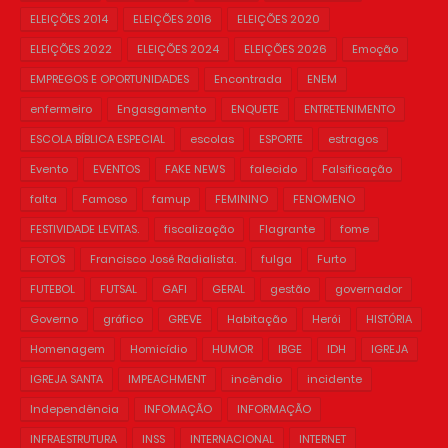
ELEIÇÕES 2014
ELEIÇÕES 2016
ELEIÇÕES 2020
ELEIÇÕES 2022
ELEIÇÕES 2024
ELEIÇÕES 2026
Emoção
EMPREGOS E OPORTUNIDADES
Encontrada
ENEM
enfermeiro
Engasgamento
ENQUETE
ENTRETENIMENTO
ESCOLA BÍBLICA ESPECIAL
escolas
ESPORTE
estragos
Evento
EVENTOS
FAKE NEWS
falecido
Falsificação
falta
Famoso
famup
FEMININO
FENOMENO
FESTIVIDADE LEVITAS.
fiscalização
Flagrante
fome
FOTOS
Francisco José Radialista.
fulga
Furto
FUTEBOL
FUTSAL
GAFI
GERAL
gestão
governador
Governo
gráfico
GREVE
Habitação
Herói
HISTÓRIA
Homenagem
Homicídio
HUMOR
IBGE
IDH
IGREJA
IGREJA SANTA
IMPEACHMENT
incêndio
incidente
Independência
INFOMAÇÃO
INFORMAÇÃO
INFRAESTRUTURA
INSS
INTERNACIONAL
INTERNET