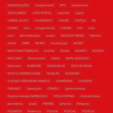
INVESTIGAÇÕES
investimento
IPTV
isolamento
JESUS LIBERTA
JOÃO PESSOA
Jogador
jogos
JORNAL DA 104
JUAZEIRINHO
JUNIOR
JUSTIÇA
LEI
LITORAL
Lixo
Longevidade
LOTERIA
lua
Luto
luxo
Manifestação
medo
MEGA DA VIRADA
Memes
mídia
MMN
MORTE
mudanças
MUIDO
MUITO MAIS TRABALHO
mulher
Multa
MUNDO
MUSICA
NACIONAL
Nascimento
Natal
NATAL MAIS FELIZ
Natureza
NORDESTE
NOSSO BLOG
NOTA DE PESAR
NOTICIA INTERNACIONAL
NOVELAS
NOVIDADE
O NOSSO VERDADEIRO INIMIGO
OLIMPÍADAS
OLIVEDOS
ONDANET
Operação
OPINIÃO
oportunidade
Oportunidades EMPREGOS E
OTICA CENTRAL
Outubro Rosa
pandemia
papa
PARAÍBA
pascoa
Perigoso
POLEMICA
Polêmica
POLICIA
POLICIAL
POLITICA