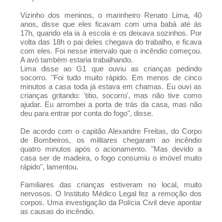
Instituto Vanderlei Cordeiro de Lima
Vizinho dos meninos, o marinheiro Renato Lima, 40
anos, disse que eles ficavam com uma babá até às
17h, quando ela ia à escola e os deixava sozinhos. Por
volta das 18h o pai deles chegava do trabalho, e ficava
com eles. Foi nesse intervalo que o incêndio começou.
A avó também estaria trabalhando.
Lima disse ao G1 que ouviu as crianças pedindo
socorro. "Foi tudo muito rápido. Em menos de cinco
minutos a casa toda já estava em chamas. Eu ouvi as
crianças gritando: 'titio, socorro', mas não tive como
ajudar. Eu arrombei a porta de trás da casa, mas não
deu para entrar por conta do fogo", disse.
De acordo com o capitão Alexandre Freitas, do Corpo
de Bombeiros, os militares chegaram ao incêndio
quatro minutos após o acionamento. "Mas devido a
casa ser de madeira, o fogo consumiu o imóvel muito
rápido", lamentou.
Familiares das crianças estiveram no local, muito
nervosos. O Instituto Médico Legal fez a remoção dos
corpos. Uma investigação da Polícia Civil deve apontar
as causas do incêndio.