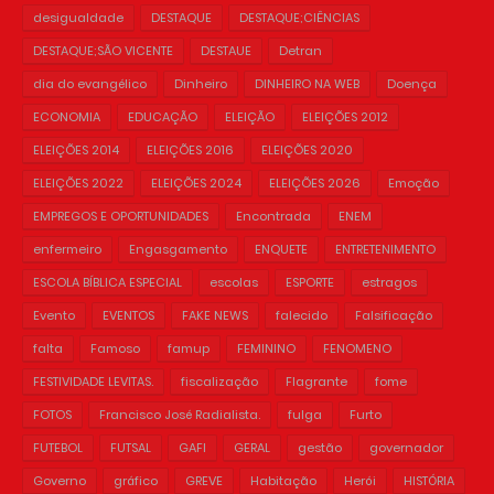
desigualdade
DESTAQUE
DESTAQUE;CIÊNCIAS
DESTAQUE;SÃO VICENTE
DESTAUE
Detran
dia do evangélico
Dinheiro
DINHEIRO NA WEB
Doença
ECONOMIA
EDUCAÇÃO
ELEIÇÃO
ELEIÇÕES 2012
ELEIÇÕES 2014
ELEIÇÕES 2016
ELEIÇÕES 2020
ELEIÇÕES 2022
ELEIÇÕES 2024
ELEIÇÕES 2026
Emoção
EMPREGOS E OPORTUNIDADES
Encontrada
ENEM
enfermeiro
Engasgamento
ENQUETE
ENTRETENIMENTO
ESCOLA BÍBLICA ESPECIAL
escolas
ESPORTE
estragos
Evento
EVENTOS
FAKE NEWS
falecido
Falsificação
falta
Famoso
famup
FEMININO
FENOMENO
FESTIVIDADE LEVITAS.
fiscalização
Flagrante
fome
FOTOS
Francisco José Radialista.
fulga
Furto
FUTEBOL
FUTSAL
GAFI
GERAL
gestão
governador
Governo
gráfico
GREVE
Habitação
Herói
HISTÓRIA