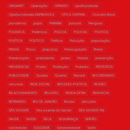
ONDANET
Operação
OPINIÃO
oportunidade
Oportunidades EMPREGOS E
OTICA CENTRAL
Outubro Rosa
pandemia
papa
PARAÍBA
pascoa
Perigoso
POLEMICA
Polêmica
POLICIA
POLICIAL
POLITICA
POLÍTICA
POLITICO
Político
Poluição
população
PRAGA
Prazo
prejuízos
Preocupação
Presa
Preservação
presidente
preso
Presos
prevenção
PREVIDENCIA
Prisão
Proibição
Protesto
PROTESTOS
PUBLICIDADE
Queda
Querra
Record
RECORDANDO
recursos
REDE SOCIAL
REFLEXÃO POLÍTICA
REGIÃO
RELACIONAMENTO
RELIGIÃO
RENDA EXTRA
RENUNCIA
RETIRANDO
RIO DE JANEIRO
Roubo
são joão
SÃO VICENTE
São vicente do Seridó
SÃO VICENTE FM
SAUDE
SAÚDE
SECA
SEGURANÇA
SERTÃO
sociedade
SOLEDADE
Solidariedade
Sorte