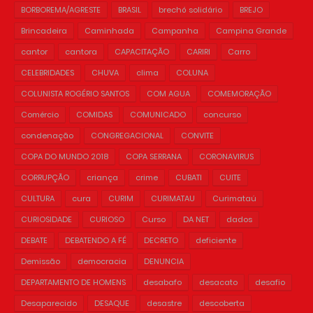
BORBOREMA/AGRESTE
BRASIL
brechó solidário
BREJO
Brincadeira
Caminhada
Campanha
Campina Grande
cantor
cantora
CAPACITAÇÃO
CARIRI
Carro
CELEBRIDADES
CHUVA
clima
COLUNA
COLUNISTA ROGÉRIO SANTOS
COM AGUA
COMEMORAÇÃO
Comércio
COMIDAS
COMUNICADO
concurso
condenação
CONGREGACIONAL
CONVITE
COPA DO MUNDO 2018
COPA SERRANA
CORONAVIRUS
CORRUPÇÃO
criança
crime
CUBATI
CUITE
CULTURA
cura
CURIM
CURIMATAU
Curimataú
CURIOSIDADE
CURIOSO
Curso
DA NET
dados
DEBATE
DEBATENDO A FÉ
DECRETO
deficiente
Demissão
democracia
DENUNCIA
DEPARTAMENTO DE HOMENS
desabafo
desacato
desafio
Desaparecido
DESAQUE
desastre
descoberta