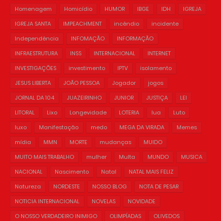
Homenagem
Homicídio
HUMOR
IBGE
IDH
IGREJA
IGREJA SANTA
IMPEACHMENT
incêndio
incidente
Independência
INFOMAÇÃO
INFORMAÇÃO
INFRAESTRUTURA
INSS
INTERNACIONAL
INTERNET
INVESTIGAÇÕES
investimento
IPTV
isolamento
JESUS LIBERTA
JOÃO PESSOA
Jogador
jogos
JORNAL DA 104
JUAZEIRINHO
JUNIOR
JUSTIÇA
LEI
LITORAL
Lixo
Longevidade
LOTERIA
lua
Luto
luxo
Manifestação
medo
MEGA DA VIRADA
Memes
mídia
MMN
MORTE
mudanças
MUIDO
MUITO MAIS TRABALHO
mulher
Multa
MUNDO
MUSICA
NACIONAL
Nascimento
Natal
NATAL MAIS FELIZ
Natureza
NORDESTE
NOSSO BLOG
NOTA DE PESAR
NOTICIA INTERNACIONAL
NOVELAS
NOVIDADE
O NOSSO VERDADEIRO INIMIGO
OLIMPÍADAS
OLIVEDOS