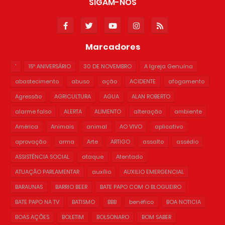
SIGAM-NOS
Marcadores
'
15º ANIVERSÁRIO
30 DE NOVEMBRO
A Igreja Genuína
abastecimento
abuso
ação
ACIDENTE
afogamento
Agressão
AGRICULTURA
AGUA
ALAN ROBERTO
alarme falso
ALERTA
ALIMENTO
alteração
ambiente
América
Animais
animal
AO VIVO
aplicativo
aprovação
arma
Arte
ARTIGO
assalto
assédio
ASSISTÊNCIA SOCIAL
ataque
Atentado
ATUAÇÃO PARLAMENTAR
auxílio
AUXILIO EMERGENCIAL
BARAUNAS
BARRIO BEER
BATE PAPO COM O BLOGUEIRO
BATE PAPO NA TV
BATISMO
BBB
benéfico
BOA NOTICIA
BOAS AÇÕES
BOLETIM
BOLSONARO
BOM SABER