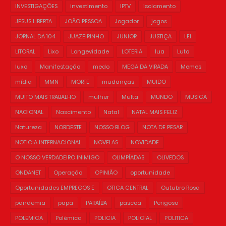
INVESTIGAÇÕES
investimento
IPTV
isolamento
JESUS LIBERTA
JOÃO PESSOA
Jogador
jogos
JORNAL DA 104
JUAZEIRINHO
JUNIOR
JUSTIÇA
LEI
LITORAL
Lixo
Longevidade
LOTERIA
lua
Luto
luxo
Manifestação
medo
MEGA DA VIRADA
Memes
mídia
MMN
MORTE
mudanças
MUIDO
MUITO MAIS TRABALHO
mulher
Multa
MUNDO
MUSICA
NACIONAL
Nascimento
Natal
NATAL MAIS FELIZ
Natureza
NORDESTE
NOSSO BLOG
NOTA DE PESAR
NOTICIA INTERNACIONAL
NOVELAS
NOVIDADE
O NOSSO VERDADEIRO INIMIGO
OLIMPÍADAS
OLIVEDOS
ONDANET
Operação
OPINIÃO
oportunidade
Oportunidades EMPREGOS E
OTICA CENTRAL
Outubro Rosa
pandemia
papa
PARAÍBA
pascoa
Perigoso
POLEMICA
Polêmica
POLICIA
POLICIAL
POLITICA