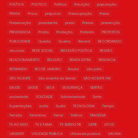
POLÍTICA
POLITICO
Político
Poluição
população
PRAGA
Prazo
prejuízos
Preocupação
Presa
Preservação
presidente
preso
Presos
prevenção
PREVIDENCIA
Prisão
Proibição
Protesto
PROTESTOS
PUBLICIDADE
Queda
Querra
Record
RECORDANDO
recursos
REDE SOCIAL
REFLEXÃO POLÍTICA
REGIÃO
RELACIONAMENTO
RELIGIÃO
RENDA EXTRA
RENUNCIA
RETIRANDO
RIO DE JANEIRO
Roubo
são joão
SÃO VICENTE
São vicente do Seridó
SÃO VICENTE FM
SAUDE
SAÚDE
SECA
SEGURANÇA
SERTÃO
sociedade
SOLEDADE
Solidariedade
Sorte
Superstições
surto
Susto
TECNOLOGIA
Tempo
Tensão
Tentativa
Terror
Tráfico
TRAGÉDIA
TV AO VIVO
TV E FAMA
TV SERIDO PB
UEPB
UFCG
URGENTE
UTILIDADE PUBLICA
Utilidade pública
VACINA