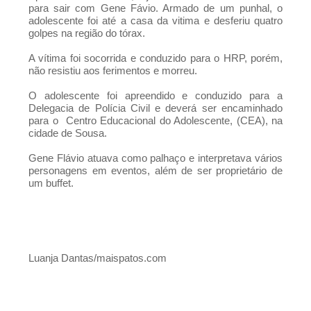
para sair com Gene Fávio. Armado de um punhal, o
Instituto Vanderlei Cordeiro de Lima
adolescente foi até a casa da vitima e desferiu quatro
golpes na região do tórax.
A vítima foi socorrida e conduzido para o HRP, porém,
não resistiu aos ferimentos e morreu.
O adolescente foi apreendido e conduzido para a
Delegacia de Polícia Civil e deverá ser encaminhado
para o Centro Educacional do Adolescente, (CEA), na
cidade de Sousa.
Gene Flávio atuava como palhaço e interpretava vários
personagens em eventos, além de ser proprietário de
um buffet.
Luanja Dantas/maispatos.com