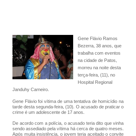
nos dias 24 e 25
Resultado Mega da Virada 2025: veja os
números sorteados para o prêmio de mais de
R$ 1 bilhão
São Vicente do Seridó - PB, Primeiro torneio de
Gene Flávio Ramos
Pênaltis é realizado com sucesso nesta
Bezerra, 38 anos, que
sexta-feira
trabalha com eventos
São Vicente do Seridó - A vereadora Léia
na cidade de Patos,
Monteiro teve suas contas referentes ao
morreu na noite desta
exercício de 2024 aprovadas pelo TCE da
terça-feira, (11), no
Paraíba.
Hospital Regional
São Vicente do Seridó - PB - Palmeiras de
Janduhy Carneiro.
Seridó é o grande campeão da Série B 2026
Gene Flávio foi vítima de uma tentativa de homicídio na
São Vicente do Seridó-PB - Gestão realiza a
tarde desta segunda-feira, (10). O acusado de praticar o
entrega de kits de EPIs para os servidores da
crime é um adolescente de 17 anos.
Secretaria de Infraestrutura
De acordo com a polícia, o acusado teria dito que vinha
Jovem atleta de Soledade é selecionado
sendo assediado pela vítima há cerca de quatro meses.
Após muita insistência, o jovem teria aceitado o convite
para integrar projeto Nacional da Olympikus e