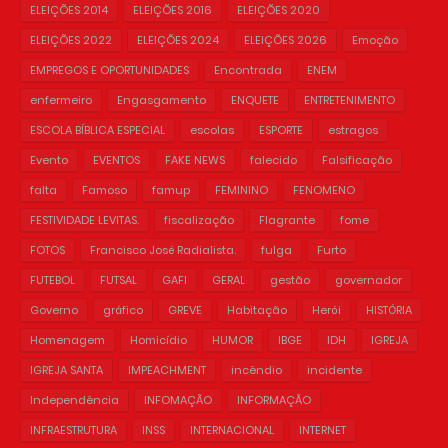
ELEIÇÕES 2014
ELEIÇÕES 2016
ELEIÇÕES 2020
ELEIÇÕES 2022
ELEIÇÕES 2024
ELEIÇÕES 2026
Emoção
EMPREGOS E OPORTUNIDADES
Encontrada
ENEM
enfermeiro
Engasgamento
ENQUETE
ENTRETENIMENTO
ESCOLA BÍBLICA ESPECIAL
escolas
ESPORTE
estragos
Evento
EVENTOS
FAKE NEWS
falecido
Falsificação
falta
Famoso
famup
FEMININO
FENOMENO
FESTIVIDADE LEVITAS.
fiscalização
Flagrante
fome
FOTOS
Francisco José Radialista.
fulga
Furto
FUTEBOL
FUTSAL
GAFI
GERAL
gestão
governador
Governo
gráfico
GREVE
Habitação
Herói
HISTÓRIA
Homenagem
Homicídio
HUMOR
IBGE
IDH
IGREJA
IGREJA SANTA
IMPEACHMENT
incêndio
incidente
Independência
INFOMAÇÃO
INFORMAÇÃO
INFRAESTRUTURA
INSS
INTERNACIONAL
INTERNET