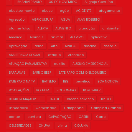
'
15º ANIVERSÁRIO
30 DE NOVEMBRO
A Igreja Genuína
abastecimento
abuso
ação
ACIDENTE
afogamento
Agressão
AGRICULTURA
AGUA
ALAN ROBERTO
alarme falso
ALERTA
ALIMENTO
alteração
ambiente
América
Animais
animal
AO VIVO
aplicativo
aprovação
arma
Arte
ARTIGO
assalto
assédio
ASSISTÊNCIA SOCIAL
ataque
Atentado
ATUAÇÃO PARLAMENTAR
auxílio
AUXILIO EMERGENCIAL
BARAUNAS
BARRIO BEER
BATE PAPO COM O BLOGUEIRO
BATE PAPO NA TV
BATISMO
BBB
benéfico
BOA NOTICIA
BOAS AÇÕES
BOLETIM
BOLSONARO
BOM SABER
BORBOREMA/AGRESTE
BRASIL
brechó solidário
BREJO
Brincadeira
Caminhada
Campanha
Campina Grande
cantor
cantora
CAPACITAÇÃO
CARIRI
Carro
CELEBRIDADES
CHUVA
clima
COLUNA