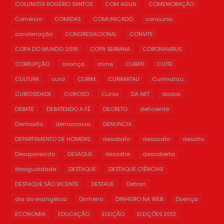
COLUNISTA ROGÉRIO SANTOS
COM AGUA
COMEMORAÇÃO
Comércio
COMIDAS
COMUNICADO
concurso
condenação
CONGREGACIONAL
CONVITE
COPA DO MUNDO 2018
COPA SERRANA
CORONAVIRUS
CORRUPÇÃO
criança
crime
CUBATI
CUITE
CULTURA
cura
CURIM
CURIMATAU
Curimataú
CURIOSIDADE
CURIOSO
Curso
DA NET
dados
DEBATE
DEBATENDO A FÉ
DECRETO
deficiente
Demissão
democracia
DENUNCIA
DEPARTAMENTO DE HOMENS
desabafo
desacato
desafio
Desaparecido
DESAQUE
desastre
descoberta
desigualdade
DESTAQUE
DESTAQUE;CIÊNCIAS
DESTAQUE;SÃO VICENTE
DESTAUE
Detran
dia do evangélico
Dinheiro
DINHEIRO NA WEB
Doença
ECONOMIA
EDUCAÇÃO
ELEIÇÃO
ELEIÇÕES 2012