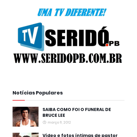
Notícias Populares
SAIBA COMO FOI O FUNERAL DE
BRUCE LEE
março 11, 2012
Vídeo e fotos íntimas de pastor