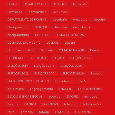
DEBATE
DEBATENDO A FÉ
DECRETO
deficiente
Demissão
democracia
DENUNCIA
DEPARTAMENTO DE HOMENS
desabafo
desacato
desafio
Desaparecido
DESAQUE
desastre
descoberta
desigualdade
DESTAQUE
DESTAQUE;CIÊNCIAS
DESTAQUE;SÃO VICENTE
DESTAUE
Detran
dia do evangélico
Dinheiro
DINHEIRO NA WEB
Doença
ECONOMIA
EDUCAÇÃO
ELEIÇÃO
ELEIÇÕES 2012
ELEIÇÕES 2014
ELEIÇÕES 2016
ELEIÇÕES 2020
ELEIÇÕES 2022
ELEIÇÕES 2024
ELEIÇÕES 2026
Emoção
EMPREGOS E OPORTUNIDADES
Encontrada
ENEM
enfermeiro
Engasgamento
ENQUETE
ENTRETENIMENTO
ESCOLA BÍBLICA ESPECIAL
escolas
ESPORTE
estragos
Evento
EVENTOS
FAKE NEWS
falecido
Falsificação
falta
Famoso
famup
FEMININO
FENOMENO