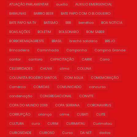
ATUAÇÃO PARLAMENTAR
auxílio
AUXILIO EMERGENCIAL
BARAUNAS
BARRIO BEER
BATE PAPO COM O BLOGUEIRO
BATE PAPO NA TV
BATISMO
BBB
benéfico
BOA NOTICIA
BOAS AÇÕES
BOLETIM
BOLSONARO
BOM SABER
BORBOREMA/AGRESTE
BRASIL
brechó solidário
BREJO
Brincadeira
Caminhada
Campanha
Campina Grande
cantor
cantora
CAPACITAÇÃO
CARIRI
Carro
CELEBRIDADES
CHUVA
clima
COLUNA
COLUNISTA ROGÉRIO SANTOS
COM AGUA
COMEMORAÇÃO
Comércio
COMIDAS
COMUNICADO
concurso
condenação
CONGREGACIONAL
CONVITE
COPA DO MUNDO 2018
COPA SERRANA
CORONAVIRUS
CORRUPÇÃO
criança
crime
CUBATI
CUITE
CULTURA
cura
CURIM
CURIMATAU
Curimataú
CURIOSIDADE
CURIOSO
Curso
DA NET
dados