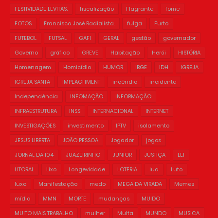
FESTIVIDADE LEVITAS.
fiscalização
Flagrante
fome
FOTOS
Francisco José Radialista.
fulga
Furto
FUTEBOL
FUTSAL
GAFI
GERAL
gestão
governador
Governo
gráfico
GREVE
Habitação
Herói
HISTÓRIA
Homenagem
Homicídio
HUMOR
IBGE
IDH
IGREJA
IGREJA SANTA
IMPEACHMENT
incêndio
incidente
Independência
INFOMAÇÃO
INFORMAÇÃO
INFRAESTRUTURA
INSS
INTERNACIONAL
INTERNET
INVESTIGAÇÕES
investimento
IPTV
isolamento
JESUS LIBERTA
JOÃO PESSOA
Jogador
jogos
JORNAL DA 104
JUAZEIRINHO
JUNIOR
JUSTIÇA
LEI
LITORAL
Lixo
Longevidade
LOTERIA
lua
Luto
luxo
Manifestação
medo
MEGA DA VIRADA
Memes
mídia
MMN
MORTE
mudanças
MUIDO
MUITO MAIS TRABALHO
mulher
Multa
MUNDO
MUSICA