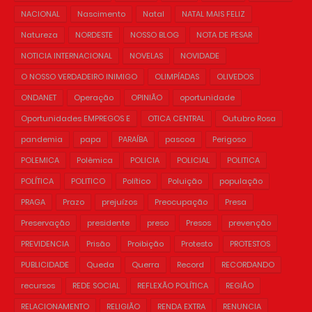
NACIONAL
Nascimento
Natal
NATAL MAIS FELIZ
Natureza
NORDESTE
NOSSO BLOG
NOTA DE PESAR
NOTICIA INTERNACIONAL
NOVELAS
NOVIDADE
O NOSSO VERDADEIRO INIMIGO
OLIMPÍADAS
OLIVEDOS
ONDANET
Operação
OPINIÃO
oportunidade
Oportunidades EMPREGOS E
OTICA CENTRAL
Outubro Rosa
pandemia
papa
PARAÍBA
pascoa
Perigoso
POLEMICA
Polêmica
POLICIA
POLICIAL
POLITICA
POLÍTICA
POLITICO
Político
Poluição
população
PRAGA
Prazo
prejuízos
Preocupação
Presa
Preservação
presidente
preso
Presos
prevenção
PREVIDENCIA
Prisão
Proibição
Protesto
PROTESTOS
PUBLICIDADE
Queda
Querra
Record
RECORDANDO
recursos
REDE SOCIAL
REFLEXÃO POLÍTICA
REGIÃO
RELACIONAMENTO
RELIGIÃO
RENDA EXTRA
RENUNCIA