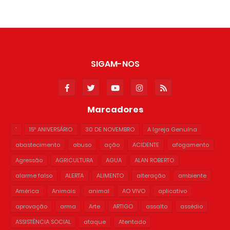
SIGAM-NOS
Marcadores
'
15º ANIVERSÁRIO
30 DE NOVEMBRO
A Igreja Genuína
abastecimento
abuso
ação
ACIDENTE
afogamento
Agressão
AGRICULTURA
AGUA
ALAN ROBERTO
alarme falso
ALERTA
ALIMENTO
alteração
ambiente
América
Animais
animal
AO VIVO
aplicativo
aprovação
arma
Arte
ARTIGO
assalto
assédio
ASSISTÊNCIA SOCIAL
ataque
Atentado