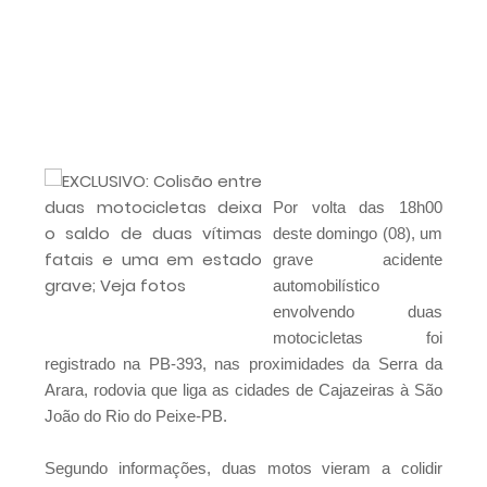
R$ 1 bilhão
São Vicente do Seridó - PB, Primeiro torneio de
Pênaltis é realizado com sucesso nesta
sexta-feira
São Vicente do Seridó - A vereadora Léia
Monteiro teve suas contas referentes ao
exercício de 2024 aprovadas pelo TCE da
Paraíba.
Por volta das 18h00
São Vicente do Seridó - PB - Palmeiras de
deste domingo (08), um
Seridó é o grande campeão da Série B 2026
grave acidente
automobilístico
São Vicente do Seridó-PB - Gestão realiza a
envolvendo duas
entrega de kits de EPIs para os servidores da
motocicletas foi
Secretaria de Infraestrutura
registrado na PB-393, nas proximidades da Serra da
Jovem atleta de Soledade é selecionado
Arara, rodovia que liga as cidades de Cajazeiras à São
para integrar projeto Nacional da Olympikus e
João do Rio do Peixe-PB.
Instituto Vanderlei Cordeiro de Lima
PSB marca convenção estadual para dia 05
Segundo informações, duas motos vieram a colidir
de agosto e deve homologar candidatura de