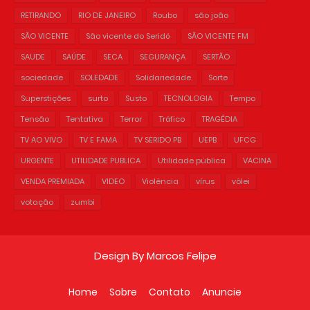
RETIRANDO
RIO DE JANEIRO
Roubo
são joão
SÃO VICENTE
São vicente do Seridó
SÃO VICENTE FM
SAUDE
SAÚDE
SECA
SEGURANÇA
SERTÃO
sociedade
SOLEDADE
Solidariedade
Sorte
Superstições
surto
Susto
TECNOLOGIA
Tempo
Tensão
Tentativa
Terror
Tráfico
TRAGÉDIA
TV AO VIVO
TV E FAMA
TV SERIDO PB
UEPB
UFCG
URGENTE
UTILIDADE PUBLICA
Utilidade pública
VACINA
VENDA PREMIADA
VIDEO
Violência
vírus
vôlei
votação
zumbi
Design By
Marcos Felipe
Home
Sobre
Contato
Anuncie