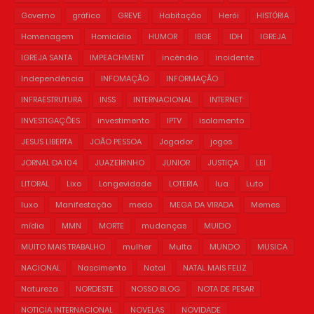
Governo
gráfico
GREVE
Habitação
Herói
HISTÓRIA
Homenagem
Homicídio
HUMOR
IBGE
IDH
IGREJA
IGREJA SANTA
IMPEACHMENT
incêndio
incidente
Independência
INFOMAÇÃO
INFORMAÇÃO
INFRAESTRUTURA
INSS
INTERNACIONAL
INTERNET
INVESTIGAÇÕES
investimento
IPTV
isolamento
JESUS LIBERTA
JOÃO PESSOA
Jogador
jogos
JORNAL DA 104
JUAZEIRINHO
JUNIOR
JUSTIÇA
LEI
LITORAL
Lixo
Longevidade
LOTERIA
lua
Luto
luxo
Manifestação
medo
MEGA DA VIRADA
Memes
mídia
MMN
MORTE
mudanças
MUIDO
MUITO MAIS TRABALHO
mulher
Multa
MUNDO
MUSICA
NACIONAL
Nascimento
Natal
NATAL MAIS FELIZ
Natureza
NORDESTE
NOSSO BLOG
NOTA DE PESAR
NOTICIA INTERNACIONAL
NOVELAS
NOVIDADE