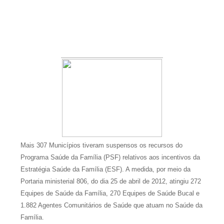
nos dias 24 e 25
Resultado Mega da Virada 2025: veja os
números sorteados para o prêmio de mais de
R$ 1 bilhão
São Vicente do Seridó - PB, Primeiro torneio de
Pênaltis é realizado com sucesso nesta
sexta-feira
São Vicente do Seridó - A vereadora Léia
Monteiro teve suas contas referentes ao
exercício de 2024 aprovadas pelo TCE da
Paraíba.
São Vicente do Seridó - PB - Palmeiras de
Mais 307 Municípios tiveram suspensos os recursos do
Programa Saúde da Família (PSF) relativos aos incentivos da
Seridó é o grande campeão da Série B 2026
Estratégia Saúde da Família (ESF). A medida, por meio da
São Vicente do Seridó-PB - Gestão realiza a
Portaria ministerial 806, do dia 25 de abril de 2012, atingiu 272
entrega de kits de EPIs para os servidores da
Equipes de Saúde da Família, 270 Equipes de Saúde Bucal e
Secretaria de Infraestrutura
1.882 Agentes Comunitários de Saúde que atuam no Saúde da
Jovem atleta de Soledade é selecionado
Família.
para integrar projeto Nacional da Olympikus e