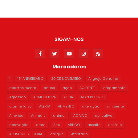
SIGAM-NOS
Marcadores
'
15º ANIVERSÁRIO
30 DE NOVEMBRO
A Igreja Genuína
abastecimento
abuso
ação
ACIDENTE
afogamento
Agressão
AGRICULTURA
AGUA
ALAN ROBERTO
alarme falso
ALERTA
ALIMENTO
alteração
ambiente
América
Animais
animal
AO VIVO
aplicativo
aprovação
arma
Arte
ARTIGO
assalto
assédio
ASSISTÊNCIA SOCIAL
ataque
Atentado