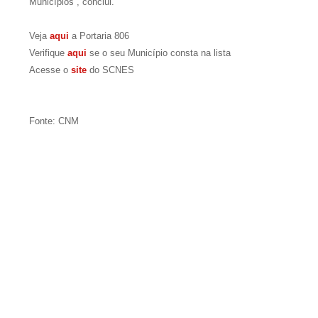
Municípios”, conclui.
Veja
aqui
a Portaria 806
Verifique
aqui
se o seu Município consta na lista
Acesse o
site
do SCNES
Fonte: CNM