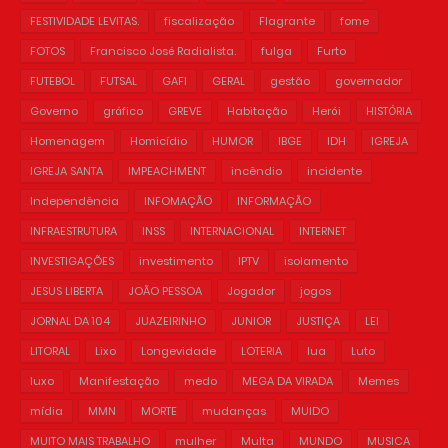
FESTIVIDADE LEVITAS.
fiscalização
Flagrante
fome
FOTOS
Francisco José Radialista.
fulga
Furto
FUTEBOL
FUTSAL
GAFI
GERAL
gestão
governador
Governo
gráfico
GREVE
Habitação
Herói
HISTÓRIA
Homenagem
Homicídio
HUMOR
IBGE
IDH
IGREJA
IGREJA SANTA
IMPEACHMENT
incêndio
incidente
Independência
INFOMAÇÃO
INFORMAÇÃO
INFRAESTRUTURA
INSS
INTERNACIONAL
INTERNET
INVESTIGAÇÕES
investimento
IPTV
isolamento
JESUS LIBERTA
JOÃO PESSOA
Jogador
jogos
JORNAL DA 104
JUAZEIRINHO
JUNIOR
JUSTIÇA
LEI
LITORAL
Lixo
Longevidade
LOTERIA
lua
Luto
luxo
Manifestação
medo
MEGA DA VIRADA
Memes
mídia
MMN
MORTE
mudanças
MUIDO
MUITO MAIS TRABALHO
mulher
Multa
MUNDO
MUSICA