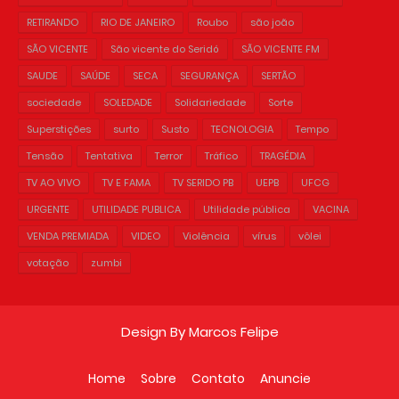
RETIRANDO
RIO DE JANEIRO
Roubo
são joão
SÃO VICENTE
São vicente do Seridó
SÃO VICENTE FM
SAUDE
SAÚDE
SECA
SEGURANÇA
SERTÃO
sociedade
SOLEDADE
Solidariedade
Sorte
Superstições
surto
Susto
TECNOLOGIA
Tempo
Tensão
Tentativa
Terror
Tráfico
TRAGÉDIA
TV AO VIVO
TV E FAMA
TV SERIDO PB
UEPB
UFCG
URGENTE
UTILIDADE PUBLICA
Utilidade pública
VACINA
VENDA PREMIADA
VIDEO
Violência
vírus
vôlei
votação
zumbi
Design By
Marcos Felipe
Home
Sobre
Contato
Anuncie