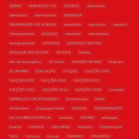
DEBATE
DEBATENDO A FÉ
DECRETO
deficiente
Demissão
democracia
DENUNCIA
DEPARTAMENTO DE HOMENS
desabafo
desacato
desafio
Desaparecido
DESAQUE
desastre
descoberta
desigualdade
DESTAQUE
DESTAQUE;CIÊNCIAS
DESTAQUE;SÃO VICENTE
DESTAUE
Detran
dia do evangélico
Dinheiro
DINHEIRO NA WEB
Doença
ECONOMIA
EDUCAÇÃO
ELEIÇÃO
ELEIÇÕES 2012
ELEIÇÕES 2014
ELEIÇÕES 2016
ELEIÇÕES 2020
ELEIÇÕES 2022
ELEIÇÕES 2024
ELEIÇÕES 2026
Emoção
EMPREGOS E OPORTUNIDADES
Encontrada
ENEM
enfermeiro
Engasgamento
ENQUETE
ENTRETENIMENTO
ESCOLA BÍBLICA ESPECIAL
escolas
ESPORTE
estragos
Evento
EVENTOS
FAKE NEWS
falecido
Falsificação
falta
Famoso
famup
FEMININO
FENOMENO