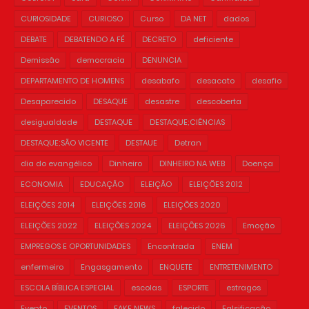
CURIOSIDADE
CURIOSO
Curso
DA NET
dados
DEBATE
DEBATENDO A FÉ
DECRETO
deficiente
Demissão
democracia
DENUNCIA
DEPARTAMENTO DE HOMENS
desabafo
desacato
desafio
Desaparecido
DESAQUE
desastre
descoberta
desigualdade
DESTAQUE
DESTAQUE;CIÊNCIAS
DESTAQUE;SÃO VICENTE
DESTAUE
Detran
dia do evangélico
Dinheiro
DINHEIRO NA WEB
Doença
ECONOMIA
EDUCAÇÃO
ELEIÇÃO
ELEIÇÕES 2012
ELEIÇÕES 2014
ELEIÇÕES 2016
ELEIÇÕES 2020
ELEIÇÕES 2022
ELEIÇÕES 2024
ELEIÇÕES 2026
Emoção
EMPREGOS E OPORTUNIDADES
Encontrada
ENEM
enfermeiro
Engasgamento
ENQUETE
ENTRETENIMENTO
ESCOLA BÍBLICA ESPECIAL
escolas
ESPORTE
estragos
Evento
EVENTOS
FAKE NEWS
falecido
Falsificação