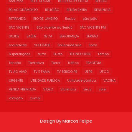
recursos
REDE SOCIAL
REFLEXÃO POLÍTICA
REGIÃO
RELACIONAMENTO
RELIGIÃO
RENDA EXTRA
RENUNCIA
RETIRANDO
RIO DE JANEIRO
Roubo
são joão
SÃO VICENTE
São vicente do Seridó
SÃO VICENTE FM
SAUDE
SAÚDE
SECA
SEGURANÇA
SERTÃO
sociedade
SOLEDADE
Solidariedade
Sorte
Superstições
surto
Susto
TECNOLOGIA
Tempo
Tensão
Tentativa
Terror
Tráfico
TRAGÉDIA
TV AO VIVO
TV E FAMA
TV SERIDO PB
UEPB
UFCG
URGENTE
UTILIDADE PUBLICA
Utilidade pública
VACINA
VENDA PREMIADA
VIDEO
Violência
vírus
vôlei
votação
zumbi
Design By
Marcos Felipe