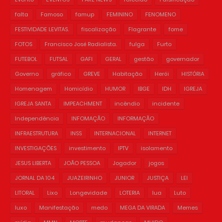
falta
Famoso
famup
FEMININO
FENOMENO
FESTIVIDADE LEVITAS.
fiscalização
Flagrante
fome
FOTOS
Francisco José Radialista.
fulga
Furto
FUTEBOL
FUTSAL
GAFI
GERAL
gestão
governador
Governo
gráfico
GREVE
Habitação
Herói
HISTÓRIA
Homenagem
Homicídio
HUMOR
IBGE
IDH
IGREJA
IGREJA SANTA
IMPEACHMENT
incêndio
incidente
Independência
INFOMAÇÃO
INFORMAÇÃO
INFRAESTRUTURA
INSS
INTERNACIONAL
INTERNET
INVESTIGAÇÕES
investimento
IPTV
isolamento
JESUS LIBERTA
JOÃO PESSOA
Jogador
jogos
JORNAL DA 104
JUAZEIRINHO
JUNIOR
JUSTIÇA
LEI
LITORAL
Lixo
Longevidade
LOTERIA
lua
Luto
luxo
Manifestação
medo
MEGA DA VIRADA
Memes