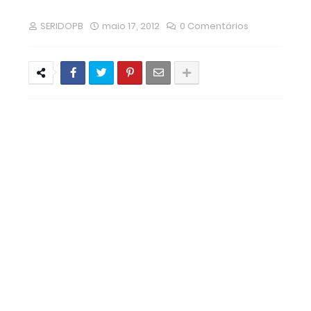
feminino em São Vicente do Seridó
Como Reconstruir a Confiança Depois de
SERIDOPB
maio 17, 2012
0 Comentários
uma Traição
Concurso: prefeitura de Campina Grande
deve divulgar novo edital em abril
Inscrições no Sisu 2026 começam nesta
segunda-feira (19)
Cuité inicia inscrições para concurso público
nesta segunda (12)
Governo lança edital para agentes de saúde
com bolsas de até R$ 2,5 mil
Olivedos realiza a tradicional Festa de Janeiro
nos dias 24 e 25
Resultado Mega da Virada 2025: veja os
números sorteados para o prêmio de mais de
R$ 1 bilhão
São Vicente do Seridó - PB, Primeiro torneio de