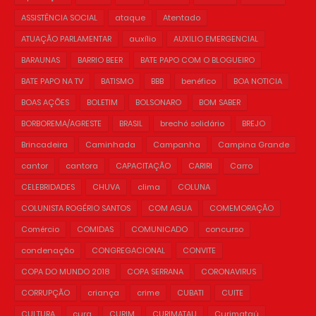
ASSISTÊNCIA SOCIAL
ataque
Atentado
ATUAÇÃO PARLAMENTAR
auxílio
AUXILIO EMERGENCIAL
BARAUNAS
BARRIO BEER
BATE PAPO COM O BLOGUEIRO
BATE PAPO NA TV
BATISMO
BBB
benéfico
BOA NOTICIA
BOAS AÇÕES
BOLETIM
BOLSONARO
BOM SABER
BORBOREMA/AGRESTE
BRASIL
brechó solidário
BREJO
Brincadeira
Caminhada
Campanha
Campina Grande
cantor
cantora
CAPACITAÇÃO
CARIRI
Carro
CELEBRIDADES
CHUVA
clima
COLUNA
COLUNISTA ROGÉRIO SANTOS
COM AGUA
COMEMORAÇÃO
Comércio
COMIDAS
COMUNICADO
concurso
condenação
CONGREGACIONAL
CONVITE
COPA DO MUNDO 2018
COPA SERRANA
CORONAVIRUS
CORRUPÇÃO
criança
crime
CUBATI
CUITE
CULTURA
cura
CURIM
CURIMATAU
Curimataú