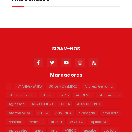
SIGAM-NOS
Marcadores
'
15º ANIVERSÁRIO
30 DE NOVEMBRO
A Igreja Genuína
abastecimento
abuso
ação
ACIDENTE
afogamento
Agressão
AGRICULTURA
AGUA
ALAN ROBERTO
alarme falso
ALERTA
ALIMENTO
alteração
ambiente
América
Animais
animal
AO VIVO
aplicativo
aprovação
arma
Arte
ARTIGO
assalto
assédio