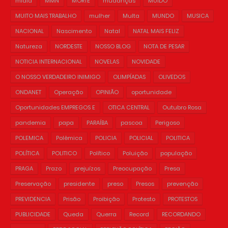
mídia
MMN
MORTE
mudanças
MUIDO
MUITO MAIS TRABALHO
mulher
Multa
MUNDO
MUSICA
NACIONAL
Nascimento
Natal
NATAL MAIS FELIZ
Natureza
NORDESTE
NOSSO BLOG
NOTA DE PESAR
NOTICIA INTERNACIONAL
NOVELAS
NOVIDADE
O NOSSO VERDADEIRO INIMIGO
OLIMPÍADAS
OLIVEDOS
ONDANET
Operação
OPINIÃO
oportunidade
Oportunidades EMPREGOS E
OTICA CENTRAL
Outubro Rosa
pandemia
papa
PARAÍBA
pascoa
Perigoso
POLEMICA
Polêmica
POLICIA
POLICIAL
POLITICA
POLÍTICA
POLITICO
Político
Poluição
população
PRAGA
Prazo
prejuízos
Preocupação
Presa
Preservação
presidente
preso
Presos
prevenção
PREVIDENCIA
Prisão
Proibição
Protesto
PROTESTOS
PUBLICIDADE
Queda
Querra
Record
RECORDANDO