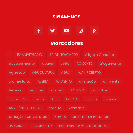
SIGAM-NOS
Marcadores
'
15º ANIVERSÁRIO
30 DE NOVEMBRO
A Igreja Genuína
abastecimento
abuso
ação
ACIDENTE
afogamento
Agressão
AGRICULTURA
AGUA
ALAN ROBERTO
alarme falso
ALERTA
ALIMENTO
alteração
ambiente
América
Animais
animal
AO VIVO
aplicativo
aprovação
arma
Arte
ARTIGO
assalto
assédio
ASSISTÊNCIA SOCIAL
ataque
Atentado
ATUAÇÃO PARLAMENTAR
auxílio
AUXILIO EMERGENCIAL
BARAUNAS
BARRIO BEER
BATE PAPO COM O BLOGUEIRO