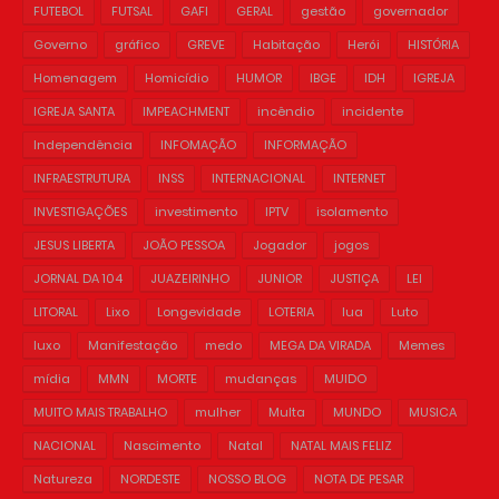
FUTEBOL
FUTSAL
GAFI
GERAL
gestão
governador
Governo
gráfico
GREVE
Habitação
Herói
HISTÓRIA
Homenagem
Homicídio
HUMOR
IBGE
IDH
IGREJA
IGREJA SANTA
IMPEACHMENT
incêndio
incidente
Independência
INFOMAÇÃO
INFORMAÇÃO
INFRAESTRUTURA
INSS
INTERNACIONAL
INTERNET
INVESTIGAÇÕES
investimento
IPTV
isolamento
JESUS LIBERTA
JOÃO PESSOA
Jogador
jogos
JORNAL DA 104
JUAZEIRINHO
JUNIOR
JUSTIÇA
LEI
LITORAL
Lixo
Longevidade
LOTERIA
lua
Luto
luxo
Manifestação
medo
MEGA DA VIRADA
Memes
mídia
MMN
MORTE
mudanças
MUIDO
MUITO MAIS TRABALHO
mulher
Multa
MUNDO
MUSICA
NACIONAL
Nascimento
Natal
NATAL MAIS FELIZ
Natureza
NORDESTE
NOSSO BLOG
NOTA DE PESAR