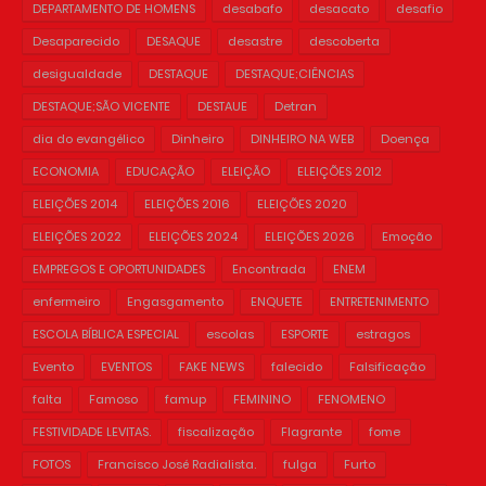
DEPARTAMENTO DE HOMENS
desabafo
desacato
desafio
Desaparecido
DESAQUE
desastre
descoberta
desigualdade
DESTAQUE
DESTAQUE;CIÊNCIAS
DESTAQUE;SÃO VICENTE
DESTAUE
Detran
dia do evangélico
Dinheiro
DINHEIRO NA WEB
Doença
ECONOMIA
EDUCAÇÃO
ELEIÇÃO
ELEIÇÕES 2012
ELEIÇÕES 2014
ELEIÇÕES 2016
ELEIÇÕES 2020
ELEIÇÕES 2022
ELEIÇÕES 2024
ELEIÇÕES 2026
Emoção
EMPREGOS E OPORTUNIDADES
Encontrada
ENEM
enfermeiro
Engasgamento
ENQUETE
ENTRETENIMENTO
ESCOLA BÍBLICA ESPECIAL
escolas
ESPORTE
estragos
Evento
EVENTOS
FAKE NEWS
falecido
Falsificação
falta
Famoso
famup
FEMININO
FENOMENO
FESTIVIDADE LEVITAS.
fiscalização
Flagrante
fome
FOTOS
Francisco José Radialista.
fulga
Furto