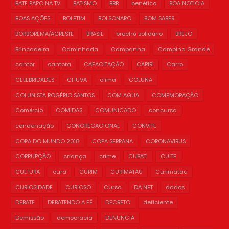
BATE PAPO NA TV
BATISMO
BBB
benéfico
BOA NOTICIA
BOAS AÇÕES
BOLETIM
BOLSONARO
BOM SABER
BORBOREMA/AGRESTE
BRASIL
brechó solidário
BREJO
Brincadeira
Caminhada
Campanha
Campina Grande
cantor
cantora
CAPACITAÇÃO
CARIRI
Carro
CELEBRIDADES
CHUVA
clima
COLUNA
COLUNISTA ROGÉRIO SANTOS
COM AGUA
COMEMORAÇÃO
Comércio
COMIDAS
COMUNICADO
concurso
condenação
CONGREGACIONAL
CONVITE
COPA DO MUNDO 2018
COPA SERRANA
CORONAVIRUS
CORRUPÇÃO
criança
crime
CUBATI
CUITE
CULTURA
cura
CURIM
CURIMATAU
Curimataú
CURIOSIDADE
CURIOSO
Curso
DA NET
dados
DEBATE
DEBATENDO A FÉ
DECRETO
deficiente
Demissão
democracia
DENUNCIA