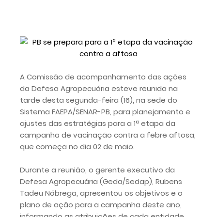
São Vicente do Seridó - A vereadora Léia
Monteiro teve suas contas referentes ao
exercício de 2024 aprovadas pelo TCE da
Paraíba.
São Vicente do Seridó - PB - Palmeiras de
Seridó é o grande campeão da Série B 2026
A Comissão de acompanhamento das ações
São Vicente do Seridó-PB - Gestão realiza a
da Defesa Agropecuária esteve reunida na
entrega de kits de EPIs para os servidores da
tarde desta segunda-feira (16), na sede do
Secretaria de Infraestrutura
Sistema FAEPA/SENAR-PB, para planejamento e
Jovem atleta de Soledade é selecionado
ajustes das estratégias para a 1ª etapa da
para integrar projeto Nacional da Olympikus e
campanha de vacinação contra a febre aftosa,
Instituto Vanderlei Cordeiro de Lima
que começa no dia 02 de maio.
PSB marca convenção estadual para dia 05
de agosto e deve homologar candidatura de
Durante a reunião, o gerente executivo da
João ao Senado
Defesa Agropecuária (Geda/Sedap), Rubens
Criança de 5 anos morre após se afogar em
Tadeu Nóbrega, apresentou os objetivos e o
piscina durante festa na Paraíba
plano de ação para a campanha deste ano,
informando as atribuições de cada entidade
Indefinição de Bruno e Juliana irrita aliados de