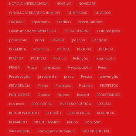
NOTICIA INTERNACIONAL
NOVELAS
NOVIDADE
O NOSSO VERDADEIRO INIMIGO
OLIMPÍADAS
OLIVEDOS
ONDANET
Operação
OPINIÃO
oportunidade
Oportunidades EMPREGOS E
OTICA CENTRAL
Outubro Rosa
pandemia
papa
PARAÍBA
pascoa
Perigoso
POLEMICA
Polêmica
POLICIA
POLICIAL
POLITICA
POLÍTICA
POLITICO
Político
Poluição
população
PRAGA
Prazo
prejuízos
Preocupação
Presa
Preservação
presidente
preso
Presos
prevenção
PREVIDENCIA
Prisão
Proibição
Protesto
PROTESTOS
PUBLICIDADE
Queda
Querra
Record
RECORDANDO
recursos
REDE SOCIAL
REFLEXÃO POLÍTICA
REGIÃO
RELACIONAMENTO
RELIGIÃO
RENDA EXTRA
RENUNCIA
RETIRANDO
RIO DE JANEIRO
Roubo
são joão
SÃO VICENTE
São vicente do Seridó
SÃO VICENTE FM